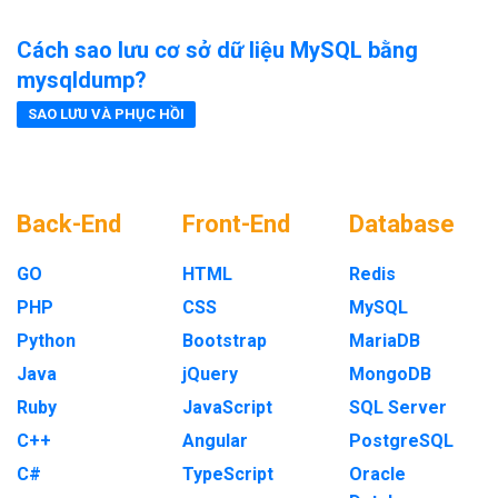
Cách sao lưu cơ sở dữ liệu MySQL bằng
mysqldump?
SAO LƯU VÀ PHỤC HỒI
Back-End
Front-End
Database
GO
HTML
Redis
PHP
CSS
MySQL
Python
Bootstrap
MariaDB
Java
jQuery
MongoDB
Ruby
JavaScript
SQL Server
C++
Angular
PostgreSQL
C#
TypeScript
Oracle