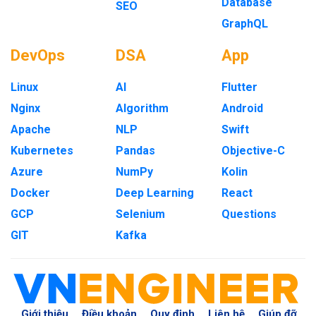
Database
SEO
GraphQL
DevOps
DSA
App
Linux
AI
Flutter
Nginx
Algorithm
Android
Apache
NLP
Swift
Kubernetes
Pandas
Objective-C
Azure
NumPy
Kolin
Docker
Deep Learning
React
GCP
Selenium
Questions
GIT
Kafka
Giới thiệu
Điều khoản
Quy định
Liên hệ
Giúp đỡ