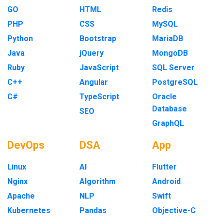
GO
HTML
Redis
PHP
CSS
MySQL
Python
Bootstrap
MariaDB
Java
jQuery
MongoDB
Ruby
JavaScript
SQL Server
C++
Angular
PostgreSQL
C#
TypeScript
Oracle
Database
SEO
GraphQL
DevOps
DSA
App
Linux
AI
Flutter
Nginx
Algorithm
Android
Apache
NLP
Swift
Kubernetes
Pandas
Objective-C