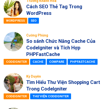
Trương Khánh Hoà
Cách SEO Thẻ Tag Trong
WordPress
WORDPRESS
SEO
Cường Phùng
So sánh Chức Năng Cache Của
CodeIgniter và Tích Hợp
PHPFastCache
CODEIGNITER
CACHE
COMPARE
PHPFASTCACHE
Kỳ Duyên
Tìm Hiểu Thư Viện Shopping Cart
Trong CodeIgniter
CODEIGNITER
THƯ VIỆN CODEIGNITER