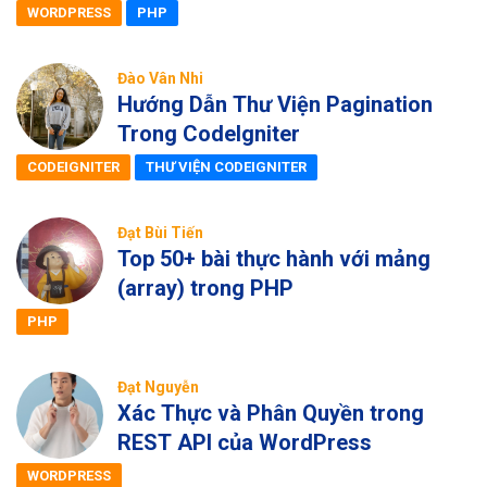
WORDPRESS
PHP
Đào Vân Nhi
Hướng Dẫn Thư Viện Pagination
Trong CodeIgniter
CODEIGNITER
THƯ VIỆN CODEIGNITER
Đạt Bùi Tiến
Top 50+ bài thực hành với mảng
(array) trong PHP
PHP
Đạt Nguyễn
Xác Thực và Phân Quyền trong
REST API của WordPress
WORDPRESS