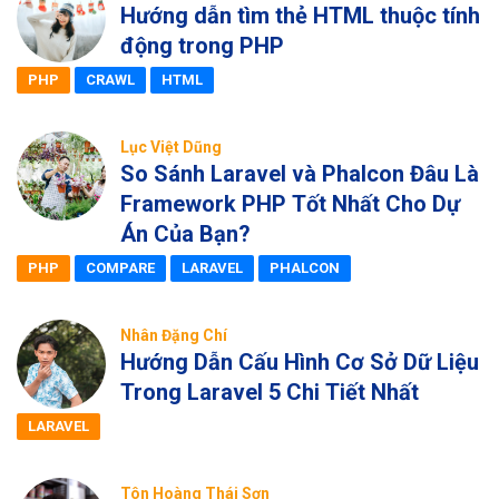
Hướng dẫn tìm thẻ HTML thuộc tính
động trong PHP
PHP
CRAWL
HTML
Lục Việt Dũng
So Sánh Laravel và Phalcon Đâu Là
Framework PHP Tốt Nhất Cho Dự
Án Của Bạn?
PHP
COMPARE
LARAVEL
PHALCON
Nhân Đặng Chí
Hướng Dẫn Cấu Hình Cơ Sở Dữ Liệu
Trong Laravel 5 Chi Tiết Nhất
LARAVEL
Tôn Hoàng Thái Sơn