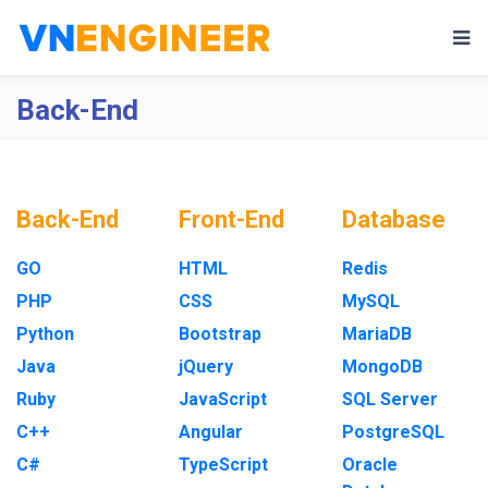
Back-End
Back-End
Front-End
Database
GO
HTML
Redis
PHP
CSS
MySQL
Python
Bootstrap
MariaDB
Java
jQuery
MongoDB
Ruby
JavaScript
SQL Server
C++
Angular
PostgreSQL
C#
TypeScript
Oracle