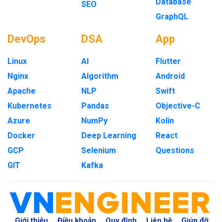
Database
SEO
GraphQL
DevOps
DSA
App
Linux
AI
Flutter
Nginx
Algorithm
Android
Apache
NLP
Swift
Kubernetes
Pandas
Objective-C
Azure
NumPy
Kolin
Docker
Deep Learning
React
GCP
Selenium
Questions
GIT
Kafka
Giới thiệu
Điều khoản
Quy định
Liên hệ
Giúp đỡ