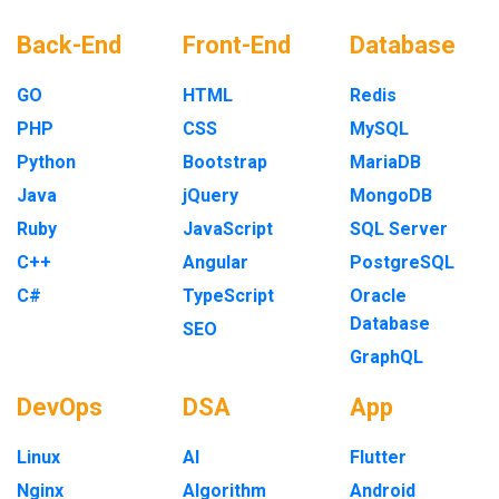
Back-End
Front-End
Database
GO
HTML
Redis
PHP
CSS
MySQL
Python
Bootstrap
MariaDB
Java
jQuery
MongoDB
Ruby
JavaScript
SQL Server
C++
Angular
PostgreSQL
C#
TypeScript
Oracle
Database
SEO
GraphQL
DevOps
DSA
App
Linux
AI
Flutter
Nginx
Algorithm
Android