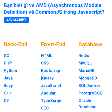
Bạn biết gì về AMD (Asynchronous Module
Definition) và CommonJS trong Javascript?
JAVASCRIPT
Back-End
Front-End
Database
GO
HTML
Redis
PHP
CSS
MySQL
Python
Bootstrap
MariaDB
Java
jQuery
MongoDB
Ruby
JavaScript
SQL Server
C++
Angular
PostgreSQL
C#
TypeScript
Oracle
Database
SEO