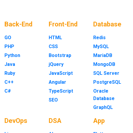
Back-End
Front-End
Database
GO
HTML
Redis
PHP
CSS
MySQL
Python
Bootstrap
MariaDB
Java
jQuery
MongoDB
Ruby
JavaScript
SQL Server
C++
Angular
PostgreSQL
C#
TypeScript
Oracle
Database
SEO
GraphQL
DevOps
DSA
App