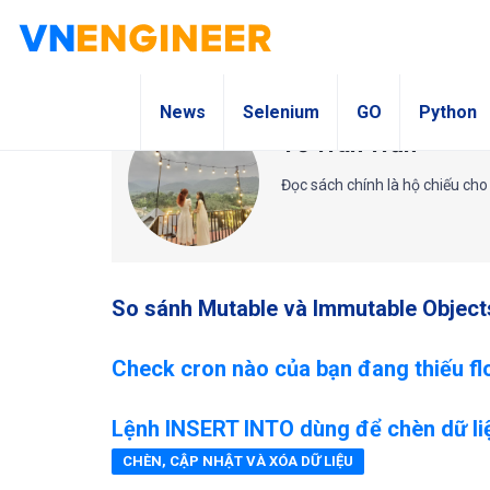
News
Selenium
GO
Python
Tố Trân Trần
Đọc sách chính là hộ chiếu ch
So sánh Mutable và Immutable Object
Check cron nào của bạn đang thiếu fl
Lệnh INSERT INTO dùng để chèn dữ li
CHÈN, CẬP NHẬT VÀ XÓA DỮ LIỆU