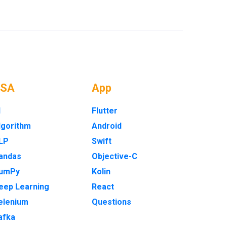
DSA
App
I
Flutter
lgorithm
Android
LP
Swift
andas
Objective-C
umPy
Kolin
eep Learning
React
elenium
Questions
afka