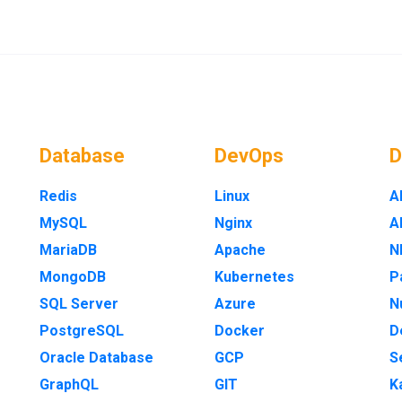
Database
DevOps
Redis
Linux
A
MySQL
Nginx
A
MariaDB
Apache
N
MongoDB
Kubernetes
P
SQL Server
Azure
N
PostgreSQL
Docker
D
Oracle Database
GCP
S
GraphQL
GIT
K