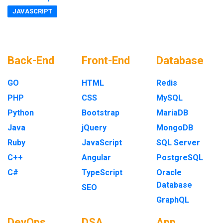
JAVASCRIPT
Back-End
Front-End
Database
GO
HTML
Redis
PHP
CSS
MySQL
Python
Bootstrap
MariaDB
Java
jQuery
MongoDB
Ruby
JavaScript
SQL Server
C++
Angular
PostgreSQL
C#
TypeScript
Oracle
Database
SEO
GraphQL
DevOps
DSA
App