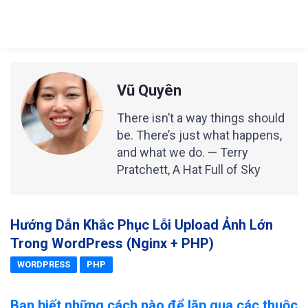
Vũ Quyên
There isn’t a way things should
be. There’s just what happens,
and what we do. — Terry
Pratchett, A Hat Full of Sky
Hướng Dẫn Khắc Phục Lỗi Upload Ảnh Lớn
Trong WordPress (Nginx + PHP)
WORDPRESS
PHP
Bạn biết những cách nào để lặp qua các thuộc