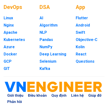
DevOps
DSA
App
Linux
AI
Flutter
Nginx
Algorithm
Android
Apache
NLP
Swift
Kubernetes
Pandas
Objective-C
Azure
NumPy
Kolin
Docker
Deep Learning
React
GCP
Selenium
Questions
GIT
Kafka
Giới thiệu
Điều khoản
Quy định
Liên hệ
Giúp đỡ
Phản hồi