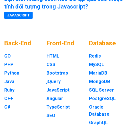
tính đối tượng trong Javascript?
JAVASCRIPT
Back-End
Front-End
Database
GO
HTML
Redis
PHP
CSS
MySQL
Python
Bootstrap
MariaDB
Java
jQuery
MongoDB
Ruby
JavaScript
SQL Server
C++
Angular
PostgreSQL
C#
TypeScript
Oracle
Database
SEO
GraphQL