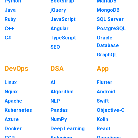
Python
Bootstrap
MariaDB
Java
jQuery
MongoDB
Ruby
JavaScript
SQL Server
C++
Angular
PostgreSQL
C#
TypeScript
Oracle
Database
SEO
GraphQL
DevOps
DSA
App
Linux
AI
Flutter
Nginx
Algorithm
Android
Apache
NLP
Swift
Kubernetes
Pandas
Objective-C
Azure
NumPy
Kolin
Docker
Deep Learning
React
GCP
Selenium
Questions