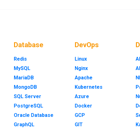
Database
DevOps
Redis
Linux
A
MySQL
Nginx
A
MariaDB
Apache
N
MongoDB
Kubernetes
P
SQL Server
Azure
N
PostgreSQL
Docker
D
Oracle Database
GCP
S
GraphQL
GIT
K