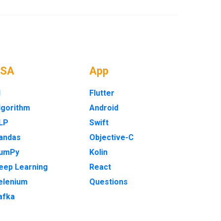
DSA
App
I
Flutter
lgorithm
Android
LP
Swift
andas
Objective-C
umPy
Kolin
eep Learning
React
elenium
Questions
afka