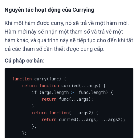
Nguyên tắc hoạt động của Currying
Khi một hàm được curry, nó sẽ trả về một hàm mới.
Hàm mới này sẽ nhận một tham số và trả về một
hàm khác, và quá trình này sẽ tiếp tục cho đến khi tất
cả các tham số cần thiết được cung cấp.
Cú pháp cơ bản
:
function
 curry(func) {

return
function
 curried(...args) {

        if (args.length 
>=
 func.length) {

return
 func(...args);

        }

return
function
(...args2) {

return
 curried(...args, ...args2);

        };

    };
