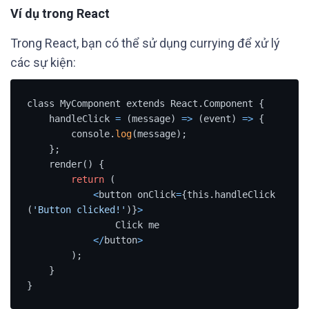
Ví dụ trong React
Trong React, bạn có thể sử dụng currying để xử lý
các sự kiện:
class MyComponent extends React.Component {

    handleClick 
=
 (message) 
=
>
 (event) 
=
>
 {

        console.
log
(message);

    };

    render() {

return
 (

<
button onClick
=
{this.handleClick
(
'Button clicked!'
)}
>
                Click me

<
/
button
>
        );

    }

}