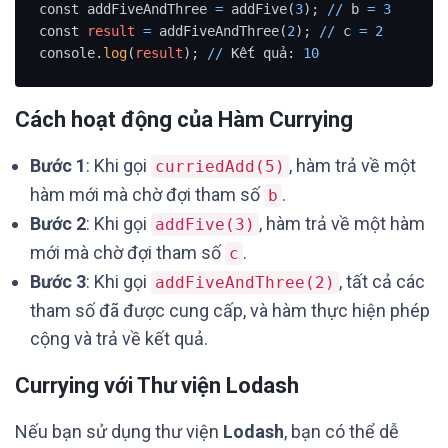
const addFiveAndThree 
=
 addFive(
3
); 
/
/
 b 
=
3
const 
result
=
 addFiveAndThree(
2
); 
/
/
 c 
=
2
console.
log
(
result
); 
/
/
 Kết quả: 
10
Cách hoạt động của Hàm Currying
Bước 1
: Khi gọi
, hàm trả về một
curriedAdd(5)
hàm mới mà chờ đợi tham số
.
b
Bước 2
: Khi gọi
, hàm trả về một hàm
addFive(3)
mới mà chờ đợi tham số
.
c
Bước 3
: Khi gọi
, tất cả các
addFiveAndThree(2)
tham số đã được cung cấp, và hàm thực hiện phép
cộng và trả về kết quả.
Currying với Thư viện Lodash
Nếu bạn sử dụng thư viện
Lodash
, bạn có thể dễ