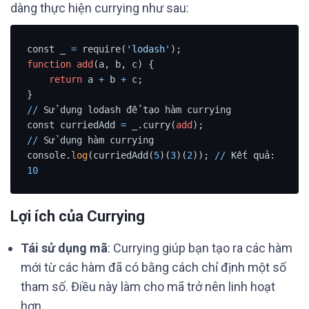
dàng thực hiện currying như sau:
const _ 
=
 require(
'lodash'
function
add
(a, b, c) {

return
 a 
+
 b 
+
 c;

/
/
 Sử dụng lodash để tạo hàm currying

const curriedAdd 
=
 _.curry(
add
/
/
 Sử dụng hàm currying

console.
log
(curriedAdd(
5
)(
3
)(
2
)); 
/
/
 Kết quả: 
10
Lợi ích của Currying
Tái sử dụng mã
: Currying giúp bạn tạo ra các hàm
mới từ các hàm đã có bằng cách chỉ định một số
tham số. Điều này làm cho mã trở nên linh hoạt
hơn.