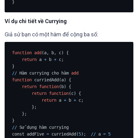
}
Ví dụ chi tiết về Currying
Giả sử bạn có một hàm để cộng ba số:
function
add
(a, b, c) {

return
 a 
+
 b 
+
 c;

/
/
 Hàm currying cho hàm 
add
function
 curriedAdd(a) {

return
function
(b) {

return
function
(c) {

return
 a 
+
 b 
+
 c;

        };

    };

/
/
 Sử dụng hàm currying

const addFive 
=
 curriedAdd(
5
);  
/
/
 a 
=
5