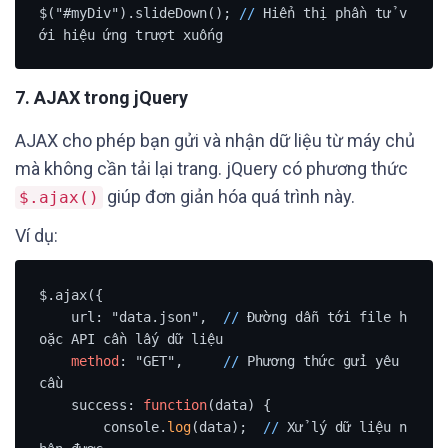
$("#myDiv").slideDown(); 
/
/
 Hiển thị phần tử v
7.
AJAX trong jQuery
AJAX cho phép bạn gửi và nhận dữ liệu từ máy chủ
mà không cần tải lại trang. jQuery có phương thức
giúp đơn giản hóa quá trình này.
$.ajax()
Ví dụ:
$.ajax({

    url: "data.json",  
/
/
 Đường dẫn tới file h
oặc API cần lấy dữ liệu

method
: "GET",     
/
/
 Phương thức gửi yêu 
cầu

    success: 
function
(data) {

        console.
log
(data);  
/
/
 Xử lý dữ liệu n