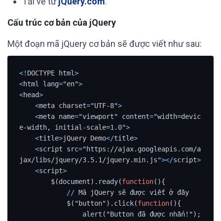
Tải về từ
jQuery.com
.
Cấu trúc cơ bản của jQuery
Một đoạn mã jQuery cơ bản sẽ được viết như sau:
<
!
DOCTYPE html
>
<
html lang
=
"en"
>
<
head
>
<
meta charset
=
"UTF-8"
>
<
meta name
=
"viewport" content
=
"width=devic
e-width, initial-scale=1.0"
>
<
title
>
jQuery Demo
<
/
title
>
<
script src
=
"https://ajax.googleapis.com/a
jax/libs/jquery/3.5.1/jquery.min.js"
>
<
/
script
>
<
script
>
        $(document).ready(
function
(){

/
/
 Mã jQuery sẽ được viết ở đây

            $("button").click(
function
(){

                alert("Button đã được nhấn!");
