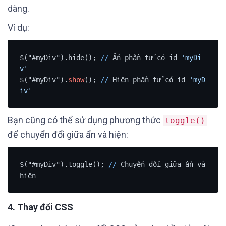
dàng.
Ví dụ:
$("#myDiv").hide(); 
/
/
 Ẩn phần tử có id 
'myDi
v'
$("#myDiv").
show
(); 
/
/
 Hiện phần tử có id 
'myD
iv'
Bạn cũng có thể sử dụng phương thức
toggle()
để chuyển đổi giữa ẩn và hiện:
$("#myDiv").toggle(); 
/
/
 Chuyển đổi giữa ẩn và 
4.
Thay đổi CSS