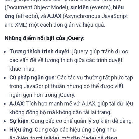
(Document Object Model),
sự kiện
(events),
hiệu
ứng
(effects), và
AJAX
(Asynchronous JavaScript
and XML) một cách đơn giản và hiệu quả.
Những điểm nổi bật của jQuery:
Tương thích trình duyệt
: jQuery giúp tránh được
các vấn đề về tương thích giữa các trình duyệt
khác nhau.
Cú pháp ngắn gọn
: Các tác vụ thường rất phức tạp
trong JavaScript thuần nhưng có thể được viết
ngắn gọn hơn trong jQuery.
AJAX
: Tích hợp mạnh mẽ với AJAX, giúp tải dữ liệu
không đồng bộ mà không cần tải lại trang.
Sự kiện
: Cung cấp cơ chế quản lý sự kiện dễ dàng.
Hiệu ứng
: Cung cấp các hiệu ứng động như
ẩn/hiện, trượt (slide), mờ dần (fade) dễ dàng.