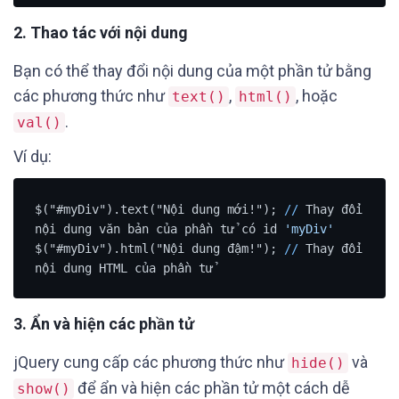
2.
Thao tác với nội dung
Bạn có thể thay đổi nội dung của một phần tử bằng
các phương thức như
,
, hoặc
text()
html()
.
val()
Ví dụ:
$("#myDiv").text("Nội dung mới!"); 
/
/
 Thay đổi 
nội dung văn bản của phần tử có id 
'myDiv'
$("#myDiv").html("Nội dung đậm!"); 
/
/
 Thay đổi 
3.
Ẩn và hiện các phần tử
jQuery cung cấp các phương thức như
và
hide()
để ẩn và hiện các phần tử một cách dễ
show()