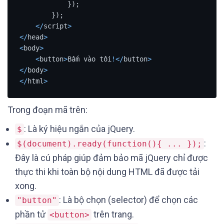
            });

        });

<
/
script
>
<
/
head
>
<
body
>
<
button
>
Bấm vào tôi
!
<
/
button
>
<
/
body
>
<
/
html
>
Trong đoạn mã trên:
: Là ký hiệu ngắn của jQuery.
$
:
$(document).ready(function(){ ... });
Đây là cú pháp giúp đảm bảo mã jQuery chỉ được
thực thi khi toàn bộ nội dung HTML đã được tải
xong.
: Là bộ chọn (selector) để chọn các
"button"
phần tử
trên trang.
<button>