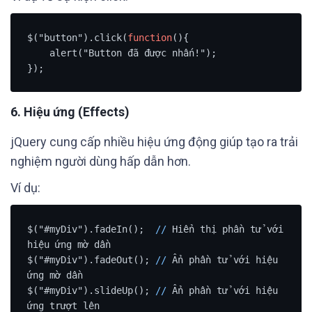
$("button").click(
function
(){

    alert("Button đã được nhấn!");

6.
Hiệu ứng (Effects)
jQuery cung cấp nhiều hiệu ứng động giúp tạo ra trải
nghiệm người dùng hấp dẫn hơn.
Ví dụ:
$("#myDiv").fadeIn();  
/
/
 Hiển thị phần tử với 
hiệu ứng mờ dần

$("#myDiv").fadeOut(); 
/
/
 Ẩn phần tử với hiệu 
ứng mờ dần

$("#myDiv").slideUp(); 
/
/
 Ẩn phần tử với hiệu 
ứng trượt lên
