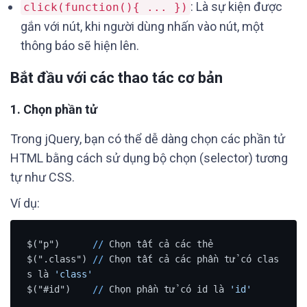
: Là sự kiện được
click(function(){ ... })
gắn với nút, khi người dùng nhấn vào nút, một
thông báo sẽ hiện lên.
Bắt đầu với các thao tác cơ bản
1.
Chọn phần tử
Trong jQuery, bạn có thể dễ dàng chọn các phần tử
HTML bằng cách sử dụng bộ chọn (selector) tương
tự như CSS.
Ví dụ:
$("p")      
/
/
 Chọn tất cả các thẻ 

$(".class") 
/
/
 Chọn tất cả các phần tử có clas
s là 
'class'
$("#id")    
/
/
 Chọn phần tử có id là 
'id'