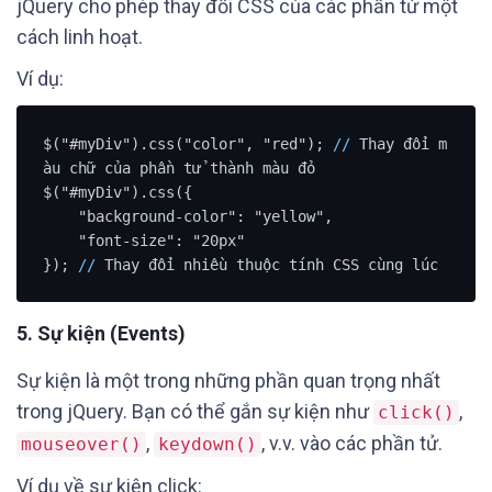
jQuery cho phép thay đổi CSS của các phần tử một
cách linh hoạt.
Ví dụ:
$("#myDiv").css("color", "red"); 
/
/
 Thay đổi m
àu chữ của phần tử thành màu đỏ

$("#myDiv").css({

    "background-color": "yellow",

    "font-size": "20px"

}); 
/
/
5.
Sự kiện (Events)
Sự kiện là một trong những phần quan trọng nhất
trong jQuery. Bạn có thể gắn sự kiện như
,
click()
,
, v.v. vào các phần tử.
mouseover()
keydown()
Ví dụ về sự kiện click: