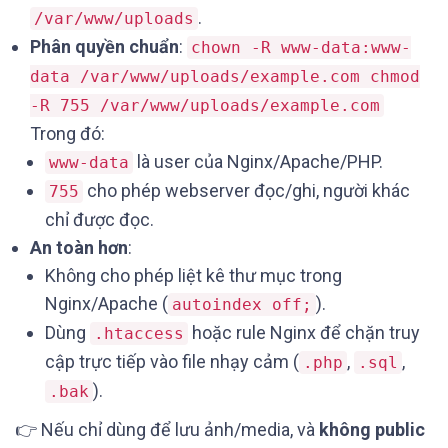
.
/var/www/uploads
Phân quyền chuẩn
:
chown -R www-data:www-
data /var/www/uploads/example.com chmod
-R 755 /var/www/uploads/example.com
Trong đó:
là user của Nginx/Apache/PHP.
www-data
cho phép webserver đọc/ghi, người khác
755
chỉ được đọc.
An toàn hơn
:
Không cho phép liệt kê thư mục trong
Nginx/Apache (
).
autoindex off;
Dùng
hoặc rule Nginx để chặn truy
.htaccess
cập trực tiếp vào file nhạy cảm (
,
,
.php
.sql
).
.bak
👉 Nếu chỉ dùng để lưu ảnh/media, và
không public