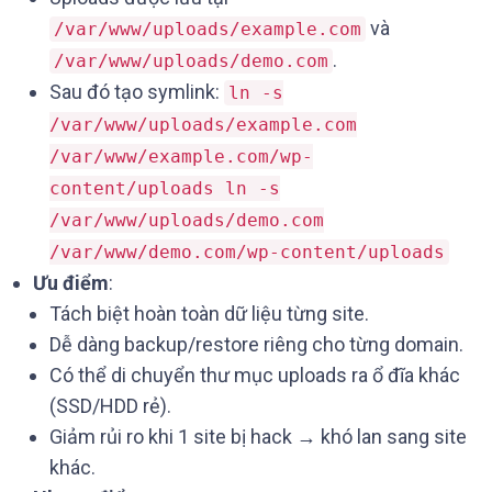
và
/var/www/uploads/example.com
.
/var/www/uploads/demo.com
Sau đó tạo symlink:
ln -s
/var/www/uploads/example.com
/var/www/example.com/wp-
content/uploads ln -s
/var/www/uploads/demo.com
/var/www/demo.com/wp-content/uploads
Ưu điểm
:
Tách biệt hoàn toàn dữ liệu từng site.
Dễ dàng backup/restore riêng cho từng domain.
Có thể di chuyển thư mục uploads ra ổ đĩa khác
(SSD/HDD rẻ).
Giảm rủi ro khi 1 site bị hack → khó lan sang site
khác.