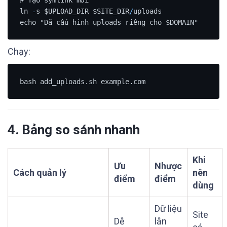
ln 
-
s $UPLOAD_DIR $SITE_DIR
/
uploads

Chạy:
4. Bảng so sánh nhanh
Khi
Ưu
Nhược
Cách quản lý
nên
điểm
điểm
dùng
Dữ liệu
Site
Dễ
lẫn