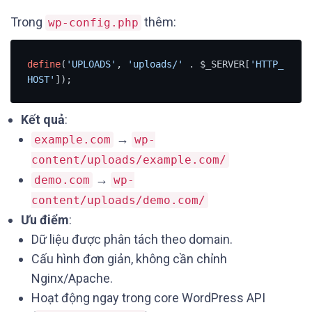
Trong
thêm:
wp-config.php
define
(
'UPLOADS'
, 
'uploads/'
 . $_SERVER[
'HTTP_
HOST'
Kết quả
:
→
example.com
wp-
content/uploads/example.com/
→
demo.com
wp-
content/uploads/demo.com/
Ưu điểm
:
Dữ liệu được phân tách theo domain.
Cấu hình đơn giản, không cần chỉnh
Nginx/Apache.
Hoạt động ngay trong core WordPress API