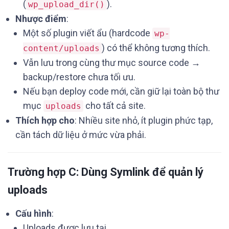
(
).
wp_upload_dir()
Nhược điểm
:
Một số plugin viết ẩu (hardcode
wp-
) có thể không tương thích.
content/uploads
Vẫn lưu trong cùng thư mục source code →
backup/restore chưa tối ưu.
Nếu bạn deploy code mới, cần giữ lại toàn bộ thư
mục
cho tất cả site.
uploads
Thích hợp cho
: Nhiều site nhỏ, ít plugin phức tạp,
cần tách dữ liệu ở mức vừa phải.
Trường hợp C: Dùng Symlink để quản lý
uploads
Cấu hình
:
Uploads được lưu tại