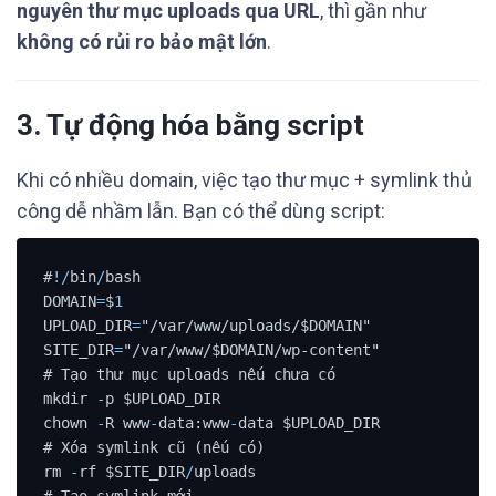
nguyên thư mục uploads qua URL
, thì gần như
không có rủi ro bảo mật lớn
.
3. Tự động hóa bằng script
Khi có nhiều domain, việc tạo thư mục + symlink thủ
công dễ nhầm lẫn. Bạn có thể dùng script:
#
!
/
bin
/
bash

DOMAIN
=
$
1
UPLOAD_DIR
=
"/var/www/uploads/$DOMAIN"

SITE_DIR
=
"/var/www/$DOMAIN/wp-content"

# Tạo thư mục uploads nếu chưa có

mkdir 
-
p $UPLOAD_DIR

chown 
-
R www
-
data:www
-
data $UPLOAD_DIR

# Xóa symlink cũ (nếu có)

rm 
-
rf $SITE_DIR
/
uploads

# Tạo symlink mới
