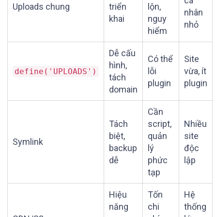
cá
Uploads chung
triển
lộn,
nhân
khai
nguy
nhỏ
hiểm
Dễ cấu
Có thể
Site
hình,
lỗi
vừa, ít
define('UPLOADS')
tách
plugin
plugin
domain
Cần
Tách
script,
Nhiều
biệt,
quản
site
Symlink
backup
lý
độc
dễ
phức
lập
tạp
Hiệu
Tốn
Hệ
năng
chi
thống