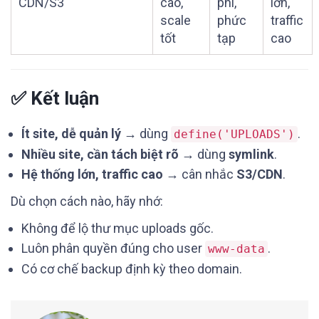
CDN/S3
cao,
phí,
lớn,
scale
phức
traffic
tốt
tạp
cao
✅ Kết luận
Ít site, dễ quản lý
→ dùng
.
define('UPLOADS')
Nhiều site, cần tách biệt rõ
→ dùng
symlink
.
Hệ thống lớn, traffic cao
→ cân nhắc
S3/CDN
.
Dù chọn cách nào, hãy nhớ:
Không để lộ thư mục uploads gốc.
Luôn phân quyền đúng cho user
.
www-data
Có cơ chế backup định kỳ theo domain.