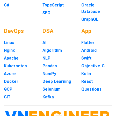
C#
TypeScript
Oracle
Database
SEO
GraphQL
DevOps
DSA
App
Linux
AI
Flutter
Nginx
Algorithm
Android
Apache
NLP
Swift
Kubernetes
Pandas
Objective-C
Azure
NumPy
Kolin
Docker
Deep Learning
React
GCP
Selenium
Questions
GIT
Kafka