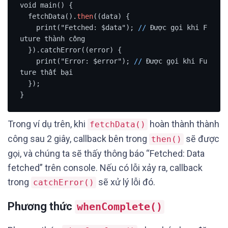
void main() {

  fetchData().
then
((data) {

    print("Fetched: $data"); 
/
/
 Được gọi khi F
uture thành công

  }).catchError((error) {

    print("Error: $error"); 
/
/
 Được gọi khi Fu
ture thất bại

  });

}
Trong ví dụ trên, khi
hoàn thành thành
fetchData()
công sau 2 giây, callback bên trong
sẽ được
then()
gọi, và chúng ta sẽ thấy thông báo “Fetched: Data
fetched” trên console. Nếu có lỗi xảy ra, callback
trong
sẽ xử lý lỗi đó.
catchError()
Phương thức
whenComplete()