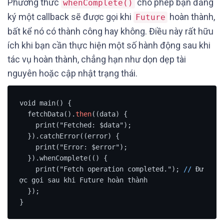
Phương thức
cho phép bạn đăng
whenComplete()
ký một callback sẽ được gọi khi
hoàn thành,
Future
bất kể nó có thành công hay không. Điều này rất hữu
ích khi bạn cần thực hiện một số hành động sau khi
tác vụ hoàn thành, chẳng hạn như dọn dẹp tài
nguyên hoặc cập nhật trạng thái.
void main() {

  fetchData().
then
((data) {

    print("Fetched: $data");

  }).catchError((error) {

    print("Error: $error");

  }).whenComplete(() {

    print("Fetch operation completed."); 
/
/
 Đư
ợc gọi sau khi Future hoàn thành

  });

}