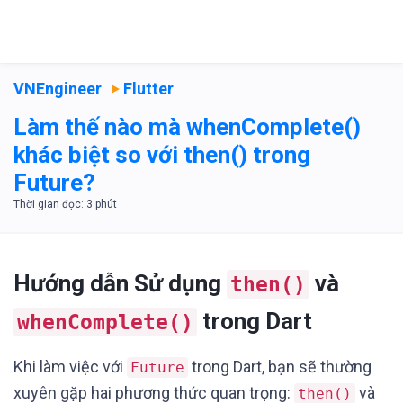
VNEngineer
Flutter
Làm thế nào mà whenComplete()
khác biệt so với then() trong
Future?
Hướng dẫn Sử dụng
và
then()
trong Dart
whenComplete()
Khi làm việc với
trong Dart, bạn sẽ thường
Future
xuyên gặp hai phương thức quan trọng:
và
then()