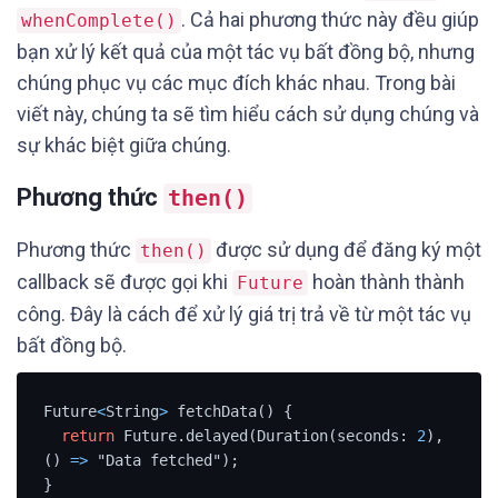
. Cả hai phương thức này đều giúp
whenComplete()
bạn xử lý kết quả của một tác vụ bất đồng bộ, nhưng
chúng phục vụ các mục đích khác nhau. Trong bài
viết này, chúng ta sẽ tìm hiểu cách sử dụng chúng và
sự khác biệt giữa chúng.
Phương thức
then()
Phương thức
được sử dụng để đăng ký một
then()
callback sẽ được gọi khi
hoàn thành thành
Future
công. Đây là cách để xử lý giá trị trả về từ một tác vụ
bất đồng bộ.
Future
<
String
>
 fetchData() {

return
 Future.delayed(Duration(seconds: 
2
), 
() 
=
>
 "Data fetched");

}
