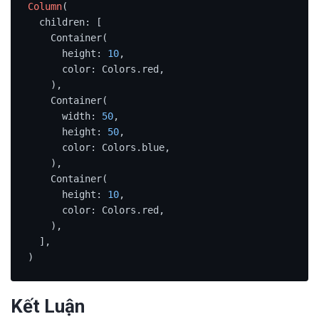
Column
(

  children: [

    Container(

      height: 
10
,

      color: Colors.red,

    ),

    Container(

      width: 
50
,

      height: 
50
,

      color: Colors.blue,

    ),

    Container(

      height: 
10
,

      color: Colors.red,

    ),

  ],

)
Kết Luận