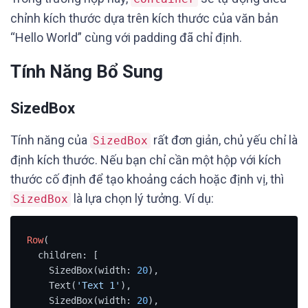
chỉnh kích thước dựa trên kích thước của văn bản
“Hello World” cùng với padding đã chỉ định.
Tính Năng Bổ Sung
SizedBox
Tính năng của
rất đơn giản, chủ yếu chỉ là
SizedBox
định kích thước. Nếu bạn chỉ cần một hộp với kích
thước cố định để tạo khoảng cách hoặc định vị, thì
là lựa chọn lý tưởng. Ví dụ:
SizedBox
Row
(

  children: [

    SizedBox(width: 
20
),

    Text(
'Text 1'
),

    SizedBox(width: 
20
),
