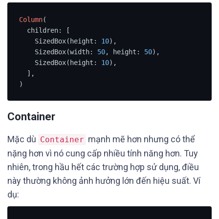
Column
(

  children: [

    SizedBox(height: 
10
),

    SizedBox(width: 
50
, height: 
50
),

    SizedBox(height: 
10
),

  ],

)
Container
Mặc dù
mạnh mẽ hơn nhưng có thể
Container
nặng hơn vì nó cung cấp nhiều tính năng hơn. Tuy
nhiên, trong hầu hết các trường hợp sử dụng, điều
này thường không ảnh hưởng lớn đến hiệu suất. Ví
dụ: