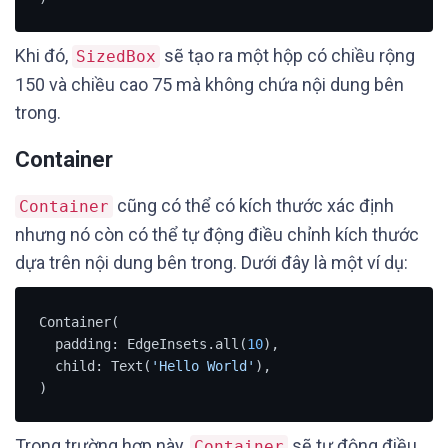
Khi đó,
sẽ tạo ra một hộp có chiều rộng
SizedBox
150 và chiều cao 75 mà không chứa nội dung bên
trong.
Container
cũng có thể có kích thước xác định
Container
nhưng nó còn có thể tự động điều chỉnh kích thước
dựa trên nội dung bên trong. Dưới đây là một ví dụ:
Container(

  padding: EdgeInsets.all(
10
),

  child: Text(
'Hello World'
),

)
Trong trường hợp này,
sẽ tự động điều
Container