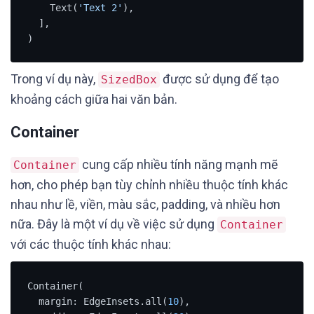
    Text(
'Text 2'
),

  ],

)
Trong ví dụ này,
được sử dụng để tạo
SizedBox
khoảng cách giữa hai văn bản.
Container
cung cấp nhiều tính năng mạnh mẽ
Container
hơn, cho phép bạn tùy chỉnh nhiều thuộc tính khác
nhau như lề, viền, màu sắc, padding, và nhiều hơn
nữa. Đây là một ví dụ về việc sử dụng
Container
với các thuộc tính khác nhau:
Container(

  margin: EdgeInsets.all(
10
),
