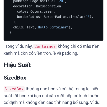
  padding: EdgeInsets.all(
20
),

  decoration: BoxDecoration(

    color: Colors.green,

    borderRadius: BorderRadius.circular(
15
),

  ),

  child: Text(
'Hello Container'
),

)
Trong ví dụ này,
không chỉ có màu nền
Container
xanh mà còn có viền tròn, lề và padding.
Hiệu Suất
SizedBox
thường nhẹ hơn và có thể mang lại hiệu
SizedBox
suất tốt hơn khi bạn chỉ cần một hộp có kích thước
cố định mà không cần các tính năng bổ sung. Ví dụ: