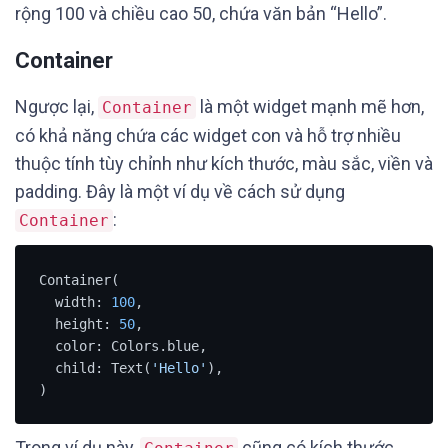
rộng 100 và chiều cao 50, chứa văn bản “Hello”.
Container
Ngược lại,
là một widget mạnh mẽ hơn,
Container
có khả năng chứa các widget con và hỗ trợ nhiều
thuộc tính tùy chỉnh như kích thước, màu sắc, viền và
padding. Đây là một ví dụ về cách sử dụng
:
Container
Container(

  width: 
100
,

  height: 
50
,

  color: Colors.blue,

  child: Text(
'Hello'
),

)
Trong ví dụ này,
cũng có kích thước