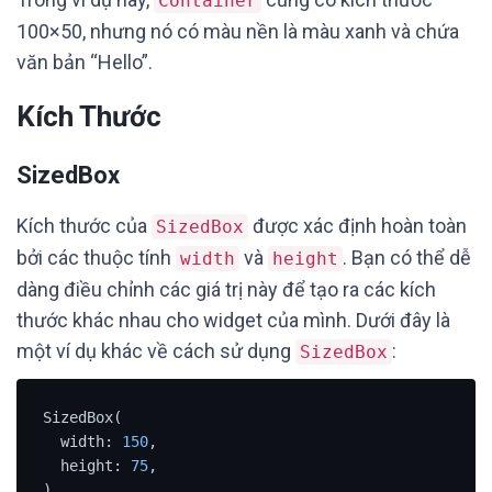
Container
100×50, nhưng nó có màu nền là màu xanh và chứa
văn bản “Hello”.
Kích Thước
SizedBox
Kích thước của
được xác định hoàn toàn
SizedBox
bởi các thuộc tính
và
. Bạn có thể dễ
width
height
dàng điều chỉnh các giá trị này để tạo ra các kích
thước khác nhau cho widget của mình. Dưới đây là
một ví dụ khác về cách sử dụng
:
SizedBox
SizedBox(

  width: 
150
,

  height: 
75
,

)