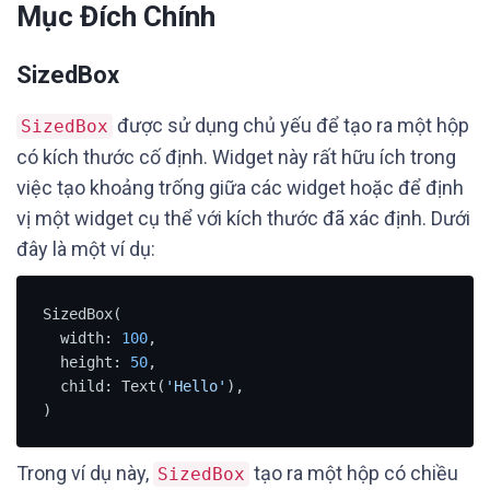
Mục Đích Chính
SizedBox
được sử dụng chủ yếu để tạo ra một hộp
SizedBox
có kích thước cố định. Widget này rất hữu ích trong
việc tạo khoảng trống giữa các widget hoặc để định
vị một widget cụ thể với kích thước đã xác định. Dưới
đây là một ví dụ:
SizedBox(

  width: 
100
,

  height: 
50
,

  child: Text(
'Hello'
),

)
Trong ví dụ này,
tạo ra một hộp có chiều
SizedBox