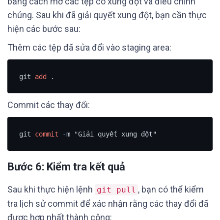
bằng cách mở các tệp có xung đột và điều chỉnh
chúng. Sau khi đã giải quyết xung đột, bạn cần thực
hiện các bước sau:
Thêm các tệp đã sửa đổi vào staging area:
git 
add
 .
Commit các thay đổi:
git 
commit
-
m "Giải quyết xung đột"
Bước 6: Kiểm tra kết quả
Sau khi thực hiện lệnh
, bạn có thể kiểm
git pull
tra lịch sử commit để xác nhận rằng các thay đổi đã
được hợp nhất thành công: