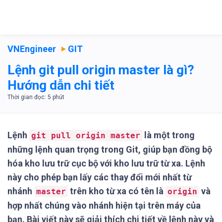
VNEngineer
GIT
Lệnh git pull origin master là gì?
Hướng dẫn chi tiết
Lệnh
là một trong
git pull origin master
những lệnh quan trọng trong Git, giúp bạn đồng bộ
hóa kho lưu trữ cục bộ với kho lưu trữ từ xa. Lệnh
này cho phép bạn lấy các thay đổi mới nhất từ
nhánh
trên kho từ xa có tên là
và
master
origin
hợp nhất chúng vào nhánh hiện tại trên máy của
bạn. Bài viết này sẽ giải thích chi tiết về lệnh này và