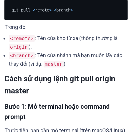
git pull 
<
remote
>
<
branch
>
Trong đó:
: Tên của kho từ xa (thông thường là
<remote>
).
origin
: Tên của nhánh mà bạn muốn lấy các
<branch>
thay đổi (ví dụ:
).
master
Cách sử dụng lệnh git pull origin
master
Bước 1: Mở terminal hoặc command
prompt
Trước tiên, bạn cần mở terminal (trên macOS/Linux)