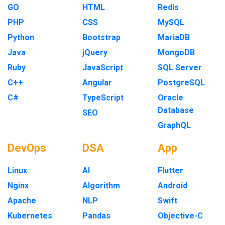
GO
HTML
Redis
PHP
CSS
MySQL
Python
Bootstrap
MariaDB
Java
jQuery
MongoDB
Ruby
JavaScript
SQL Server
C++
Angular
PostgreSQL
C#
TypeScript
Oracle
Database
SEO
GraphQL
DevOps
DSA
App
Linux
AI
Flutter
Nginx
Algorithm
Android
Apache
NLP
Swift
Kubernetes
Pandas
Objective-C