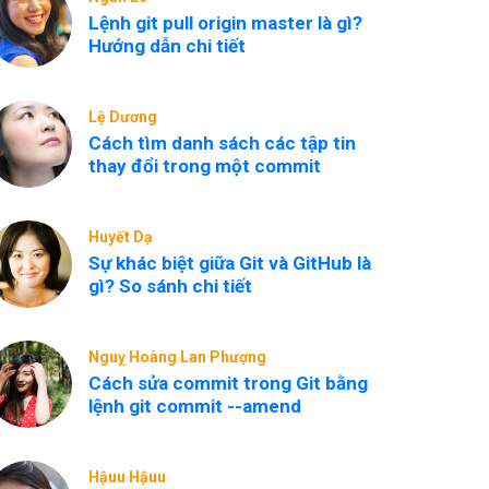
Lệnh git pull origin master là gì?
Hướng dẫn chi tiết
Lệ Dương
Cách tìm danh sách các tập tin
thay đổi trong một commit
Huyết Dạ
Sự khác biệt giữa Git và GitHub là
gì? So sánh chi tiết
Nguỵ Hoàng Lan Phượng
Cách sửa commit trong Git bằng
lệnh git commit --amend
Hậuu Hậuu