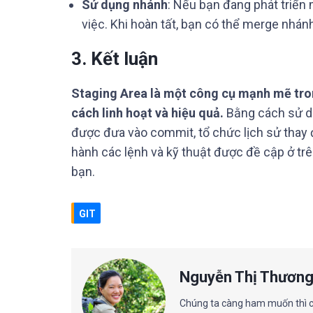
Sử dụng nhánh
: Nếu bạn đang phát triển 
việc. Khi hoàn tất, bạn có thể merge nhán
3. Kết luận
Staging Area là một công cụ mạnh mẽ tron
cách linh hoạt và hiệu quả.
Bằng cách sử dụ
được đưa vào commit, tổ chức lịch sử thay 
hành các lệnh và kỹ thuật được đề cập ở trê
bạn.
GIT
Nguyễn Thị Thươn
Chúng ta càng ham muốn thì cà