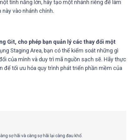
một tính năng lớn, hãy tạo một nhánh riêng để làm
h này vào nhánh chính.
g Git, cho phép bạn quản lý các thay đổi một
ng Staging Area, bạn có thể kiểm soát những gì
đổi của mình và duy trì mã nguồn sạch sẽ. Hãy thực
n để tối ưu hóa quy trình phát triển phần mềm của
g
ng sợ hãi và càng sợ hãi lại càng đau khổ.