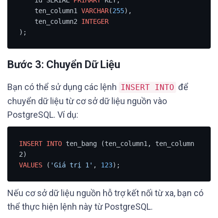
    ten_column1 
VARCHAR
(
255
),

    ten_column2 
INTEGER
);
Bước 3: Chuyển Dữ Liệu
Bạn có thể sử dụng các lệnh
để
INSERT INTO
chuyển dữ liệu từ cơ sở dữ liệu nguồn vào
PostgreSQL. Ví dụ:
INSERT
INTO
 ten_bang (ten_column1, ten_column
VALUES
 (
'Giá trị 1'
, 
123
);
Nếu cơ sở dữ liệu nguồn hỗ trợ kết nối từ xa, bạn có
thể thực hiện lệnh này từ PostgreSQL.