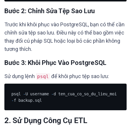
Bước 2: Chỉnh Sửa Tệp Sao Lưu
Trước khi khôi phục vào PostgreSQL, bạn có thể cần
chỉnh sửa tệp sao lưu. Điều này có thể bao gồm việc
thay đổi cú pháp SQL hoặc loại bỏ các phần không
tương thích.
Bước 3: Khôi Phục Vào PostgreSQL
Sử dụng lệnh
để khôi phục tệp sao lưu:
psql
psql 
-
U username 
-
d ten_cua_co_so_du_lieu_moi 
-
f backup.sql
2. Sử Dụng Công Cụ ETL