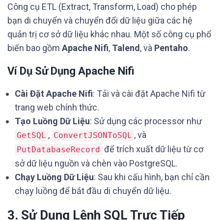
Công cụ ETL (Extract, Transform, Load) cho phép
bạn di chuyển và chuyển đổi dữ liệu giữa các hệ
quản trị cơ sở dữ liệu khác nhau. Một số công cụ phổ
biến bao gồm
Apache Nifi
,
Talend
, và
Pentaho
.
Ví Dụ Sử Dụng Apache Nifi
Cài Đặt Apache Nifi
: Tải và cài đặt Apache Nifi từ
trang web chính thức.
Tạo Luồng Dữ Liệu
: Sử dụng các processor như
,
, và
GetSQL
ConvertJSONToSQL
để trích xuất dữ liệu từ cơ
PutDatabaseRecord
sở dữ liệu nguồn và chèn vào PostgreSQL.
Chạy Luồng Dữ Liệu
: Sau khi cấu hình, bạn chỉ cần
chạy luồng để bắt đầu di chuyển dữ liệu.
3. Sử Dụng Lệnh SQL Trực Tiếp