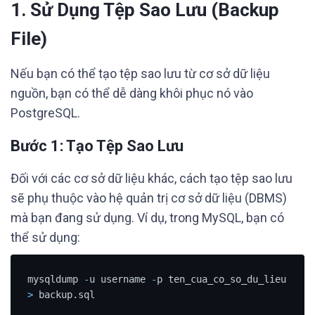
1. Sử Dụng Tệp Sao Lưu (Backup
File)
Nếu bạn có thể tạo tệp sao lưu từ cơ sở dữ liệu
nguồn, bạn có thể dễ dàng khôi phục nó vào
PostgreSQL.
Bước 1: Tạo Tệp Sao Lưu
Đối với các cơ sở dữ liệu khác, cách tạo tệp sao lưu
sẽ phụ thuộc vào hệ quản trị cơ sở dữ liệu (DBMS)
mà bạn đang sử dụng. Ví dụ, trong MySQL, bạn có
thể sử dụng:
mysqldump 
-
u username 
-
p ten_cua_co_so_du_lieu 
>
 backup.sql