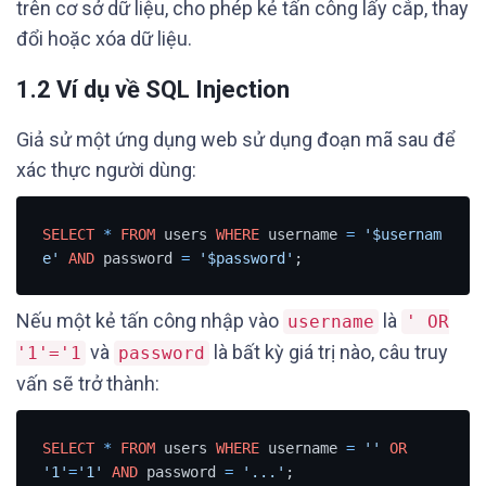
trên cơ sở dữ liệu, cho phép kẻ tấn công lấy cắp, thay
đổi hoặc xóa dữ liệu.
1.2 Ví dụ về SQL Injection
Giả sử một ứng dụng web sử dụng đoạn mã sau để
xác thực người dùng:
SELECT
*
FROM
 users 
WHERE
 username 
=
'$usernam
e'
AND
 password 
=
'$password'
;
Nếu một kẻ tấn công nhập vào
là
username
' OR
và
là bất kỳ giá trị nào, câu truy
'1'='1
password
vấn sẽ trở thành:
SELECT
*
FROM
 users 
WHERE
 username 
=
''
OR
'1'
=
'1'
AND
 password 
=
'...'
;