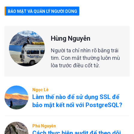
BẢO MẬT VÀ QUẢN LÝ NGƯỜI DÙNG
Hùng Nguyễn
Người ta chỉ nhìn rõ bằng trái
tim. Con mắt thường luôn mù
lòa trước điều cốt tử.
Ngọc Lê
Làm thế nào để sử dụng SSL để
bảo mật kết nối với PostgreSQL?
Phú Nguyễn
Cách thực hiện audit để theo dõi