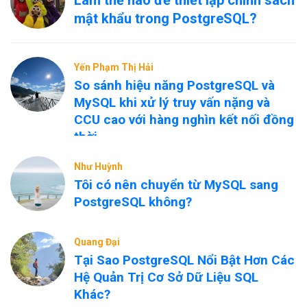
Làm thế nào để thiết lập chính sách
mật khẩu trong PostgreSQL?
Yến Phạm Thị Hải
So sánh hiệu năng PostgreSQL và
MySQL khi xử lý truy vấn nặng và
CCU cao với hàng nghìn kết nối đồng
thời
Như Huỳnh
Tôi có nên chuyển từ MySQL sang
PostgreSQL không?
Quang Đại
Tại Sao PostgreSQL Nổi Bật Hơn Các
Hệ Quản Trị Cơ Sở Dữ Liệu SQL
Khác?