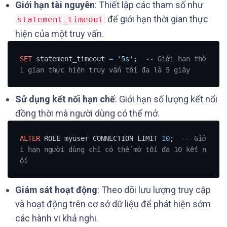
Giới hạn tài nguyên
: Thiết lập các tham số như
để giới hạn thời gian thực
statement_timeout
hiện của một truy vấn.
SET
 statement_timeout 
=
'5s'
;  
-- Giới hạn thờ
i gian thực hiện truy vấn tối đa là 5 giây
Sử dụng kết nối hạn chế
: Giới hạn số lượng kết nối
đồng thời mà người dùng có thể mở.
ALTER
 ROLE myuser CONNECTION LIMIT 
10
;  
-- Giớ
i hạn người dùng chỉ có thể mở tối đa 10 kết n
ối
Giám sát hoạt động
: Theo dõi lưu lượng truy cập
và hoạt động trên cơ sở dữ liệu để phát hiện sớm
các hành vi khả nghi.