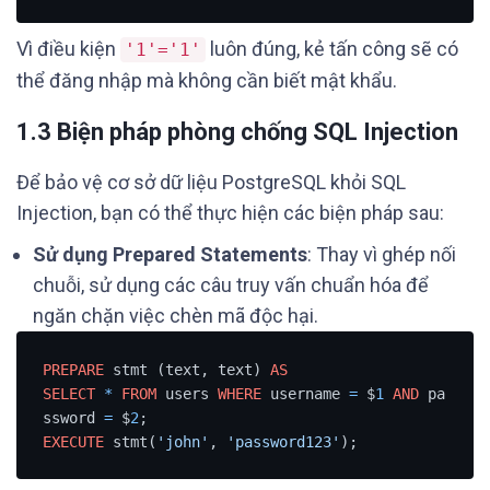
Vì điều kiện
luôn đúng, kẻ tấn công sẽ có
'1'='1'
thể đăng nhập mà không cần biết mật khẩu.
1.3 Biện pháp phòng chống SQL Injection
Để bảo vệ cơ sở dữ liệu PostgreSQL khỏi SQL
Injection, bạn có thể thực hiện các biện pháp sau:
Sử dụng Prepared Statements
: Thay vì ghép nối
chuỗi, sử dụng các câu truy vấn chuẩn hóa để
ngăn chặn việc chèn mã độc hại.
PREPARE
 stmt (text, text) 
AS
SELECT
*
FROM
 users 
WHERE
 username 
=
 $
1
AND
 pa
ssword 
=
 $
2
EXECUTE
 stmt(
'john'
, 
'password123'
);