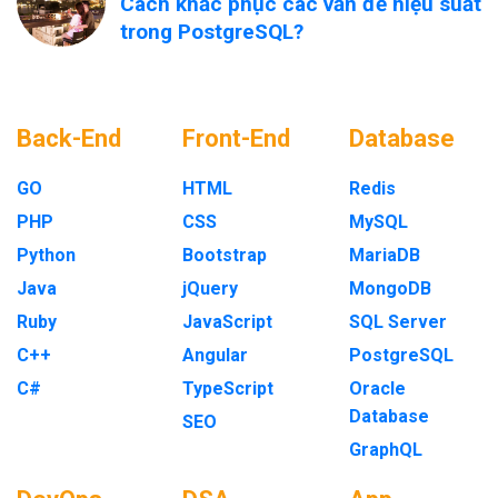
Cách khắc phục các vấn đề hiệu suất
trong PostgreSQL?
Back-End
Front-End
Database
GO
HTML
Redis
PHP
CSS
MySQL
Python
Bootstrap
MariaDB
Java
jQuery
MongoDB
Ruby
JavaScript
SQL Server
C++
Angular
PostgreSQL
C#
TypeScript
Oracle
Database
SEO
GraphQL