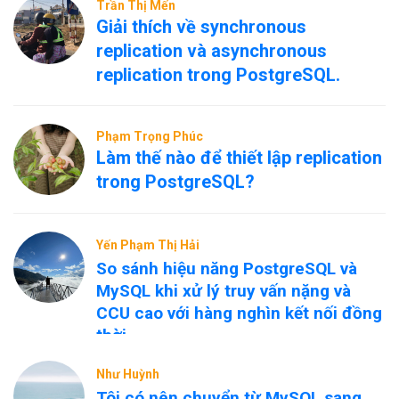
Trần Thị Mến
Giải thích về synchronous
replication và asynchronous
replication trong PostgreSQL.
Phạm Trọng Phúc
Làm thế nào để thiết lập replication
trong PostgreSQL?
Yến Phạm Thị Hải
So sánh hiệu năng PostgreSQL và
MySQL khi xử lý truy vấn nặng và
CCU cao với hàng nghìn kết nối đồng
thời
Như Huỳnh
Tôi có nên chuyển từ MySQL sang