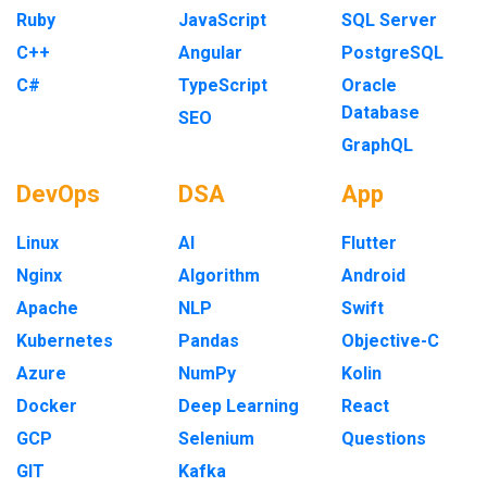
Ruby
JavaScript
SQL Server
C++
Angular
PostgreSQL
C#
TypeScript
Oracle
Database
SEO
GraphQL
DevOps
DSA
App
Linux
AI
Flutter
Nginx
Algorithm
Android
Apache
NLP
Swift
Kubernetes
Pandas
Objective-C
Azure
NumPy
Kolin
Docker
Deep Learning
React
GCP
Selenium
Questions
GIT
Kafka