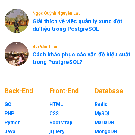
Ngọc Quỳnh Nguyên Lưu
Giải thích về việc quản lý xung đột
dữ liệu trong PostgreSQL
Bùi Văn Thái
Cách khắc phục các vấn đề hiệu suất
trong PostgreSQL?
Back-End
Front-End
Database
GO
HTML
Redis
PHP
CSS
MySQL
Python
Bootstrap
MariaDB
Java
jQuery
MongoDB