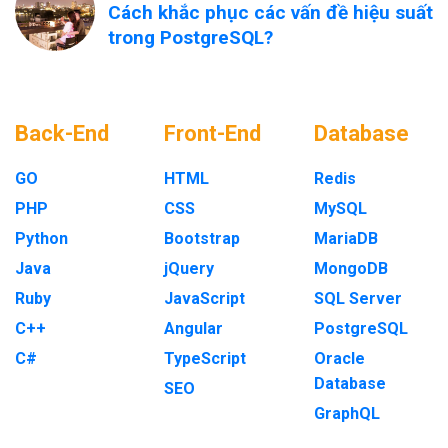
Cách khắc phục các vấn đề hiệu suất
trong PostgreSQL?
Back-End
Front-End
Database
GO
HTML
Redis
PHP
CSS
MySQL
Python
Bootstrap
MariaDB
Java
jQuery
MongoDB
Ruby
JavaScript
SQL Server
C++
Angular
PostgreSQL
C#
TypeScript
Oracle
Database
SEO
GraphQL