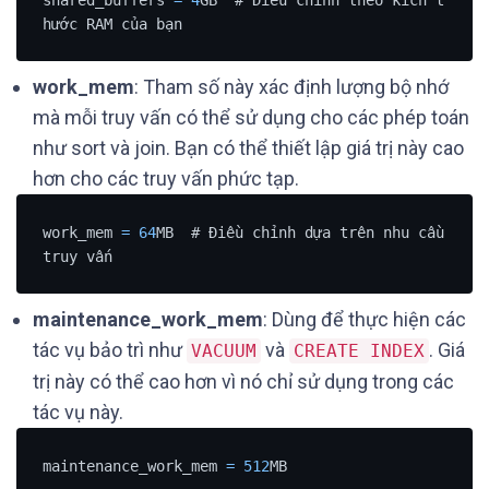
hước RAM của bạn
work_mem
: Tham số này xác định lượng bộ nhớ
mà mỗi truy vấn có thể sử dụng cho các phép toán
như sort và join. Bạn có thể thiết lập giá trị này cao
hơn cho các truy vấn phức tạp.
work_mem 
=
64
MB  # Điều chỉnh dựa trên nhu cầu 
truy vấn
maintenance_work_mem
: Dùng để thực hiện các
tác vụ bảo trì như
và
. Giá
VACUUM
CREATE INDEX
trị này có thể cao hơn vì nó chỉ sử dụng trong các
tác vụ này.
maintenance_work_mem 
=
512
MB