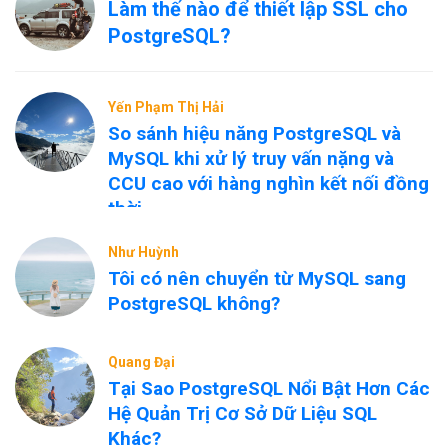
Làm thế nào để thiết lập SSL cho
PostgreSQL?
Yến Phạm Thị Hải
So sánh hiệu năng PostgreSQL và
MySQL khi xử lý truy vấn nặng và
CCU cao với hàng nghìn kết nối đồng
thời
Như Huỳnh
Tôi có nên chuyển từ MySQL sang
PostgreSQL không?
Quang Đại
Tại Sao PostgreSQL Nổi Bật Hơn Các
Hệ Quản Trị Cơ Sở Dữ Liệu SQL
Khác?