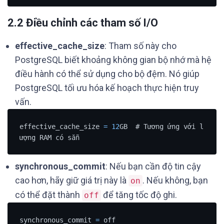
2.2 Điều chỉnh các tham số I/O
effective_cache_size
: Tham số này cho
PostgreSQL biết khoảng không gian bộ nhớ mà hệ
điều hành có thể sử dụng cho bộ đệm. Nó giúp
PostgreSQL tối ưu hóa kế hoạch thực hiện truy
vấn.
effective_cache_size 
=
12
GB  # Tương ứng với l
ượng RAM có sẵn
synchronous_commit
: Nếu bạn cần độ tin cậy
cao hơn, hãy giữ giá trị này là
. Nếu không, bạn
on
có thể đặt thành
để tăng tốc độ ghi.
off
synchronous_commit 
=
 off