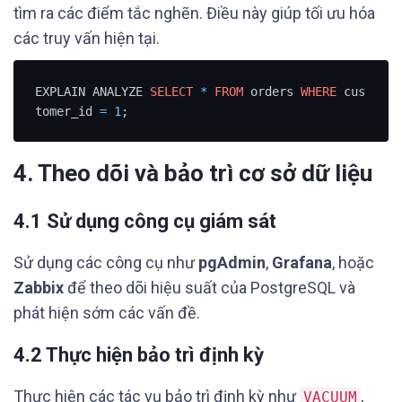
tìm ra các điểm tắc nghẽn. Điều này giúp tối ưu hóa
các truy vấn hiện tại.
EXPLAIN ANALYZE 
SELECT
*
FROM
 orders 
WHERE
 cus
tomer_id 
=
1
;
4. Theo dõi và bảo trì cơ sở dữ liệu
4.1 Sử dụng công cụ giám sát
Sử dụng các công cụ như
pgAdmin
,
Grafana
, hoặc
Zabbix
để theo dõi hiệu suất của PostgreSQL và
phát hiện sớm các vấn đề.
4.2 Thực hiện bảo trì định kỳ
Thực hiện các tác vụ bảo trì định kỳ như
,
VACUUM