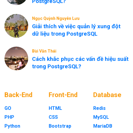
PostgreSQL?
Ngọc Quỳnh Nguyên Lưu
Giải thích về việc quản lý xung đột
dữ liệu trong PostgreSQL
Bùi Văn Thái
Cách khắc phục các vấn đề hiệu suất
trong PostgreSQL?
Back-End
Front-End
Database
GO
HTML
Redis
PHP
CSS
MySQL
Python
Bootstrap
MariaDB