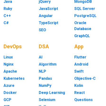
Java
jQuery
MongoDB
Ruby
JavaScript
SQL Server
C++
Angular
PostgreSQL
C#
TypeScript
Oracle
Database
SEO
GraphQL
DevOps
DSA
App
Linux
AI
Flutter
Nginx
Algorithm
Android
Apache
NLP
Swift
Kubernetes
Pandas
Objective-C
Azure
NumPy
Kolin
Docker
Deep Learning
React
GCP
Selenium
Questions