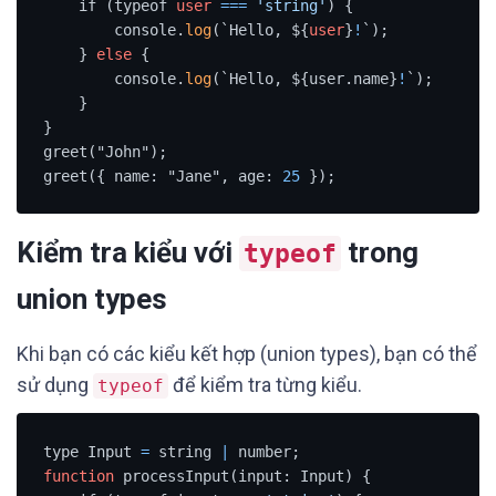
    if (typeof 
user
=
=
=
'string'
) {

        console.
log
(`Hello, ${
user
}
!
`);

    } 
else
 {

        console.
log
(`Hello, ${user.name}
!
`);

    }

}

greet("John");

greet({ name: "Jane", age: 
25
 });
Kiểm tra kiểu với
trong
typeof
union types
Khi bạn có các kiểu kết hợp (union types), bạn có thể
sử dụng
để kiểm tra từng kiểu.
typeof
type Input 
=
 string 
|
function
 processInput(input: Input) {
