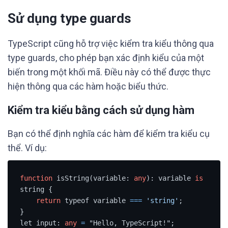
Sử dụng type guards
TypeScript cũng hỗ trợ việc kiểm tra kiểu thông qua
type guards, cho phép bạn xác định kiểu của một
biến trong một khối mã. Điều này có thể được thực
hiện thông qua các hàm hoặc biểu thức.
Kiểm tra kiểu bằng cách sử dụng hàm
Bạn có thể định nghĩa các hàm để kiểm tra kiểu cụ
thể. Ví dụ:
function
 isString(variable: 
any
): variable 
is
string {

return
 typeof variable 
=
=
=
'string'
;

}

let input: 
any
=
 "Hello, TypeScript!";
