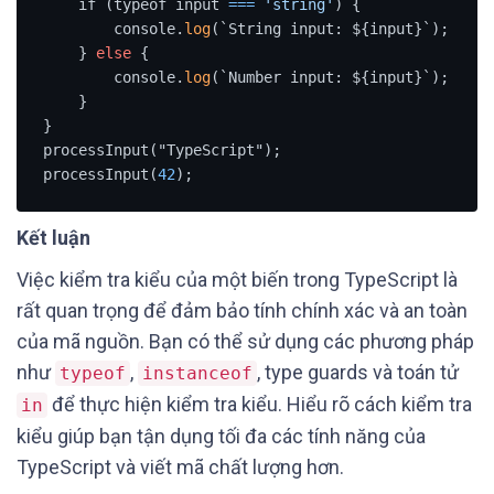
    if (typeof input 
=
=
=
'string'
) {

        console.
log
(`String input: ${input}`);

    } 
else
 {

        console.
log
(`Number input: ${input}`);

    }

}

processInput("TypeScript");

processInput(
42
);
Kết luận
Việc kiểm tra kiểu của một biến trong TypeScript là
rất quan trọng để đảm bảo tính chính xác và an toàn
của mã nguồn. Bạn có thể sử dụng các phương pháp
như
,
, type guards và toán tử
typeof
instanceof
để thực hiện kiểm tra kiểu. Hiểu rõ cách kiểm tra
in
kiểu giúp bạn tận dụng tối đa các tính năng của
TypeScript và viết mã chất lượng hơn.