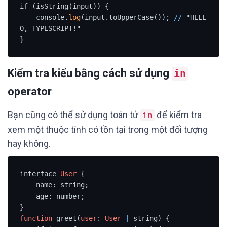
if (isString(input)) {

    console.
log
(input.toUpperCase()); 
/
/
 "HELL
O, TYPESCRIPT!"

}
Kiểm tra kiểu bằng cách sử dụng
in
operator
Bạn cũng có thể sử dụng toán tử
để kiểm tra
in
xem một thuộc tính có tồn tại trong một đối tượng
hay không.
interface 
User
 {

    name: string;

    age: number;

function
 greet(
user
: 
User
|
 string) {
