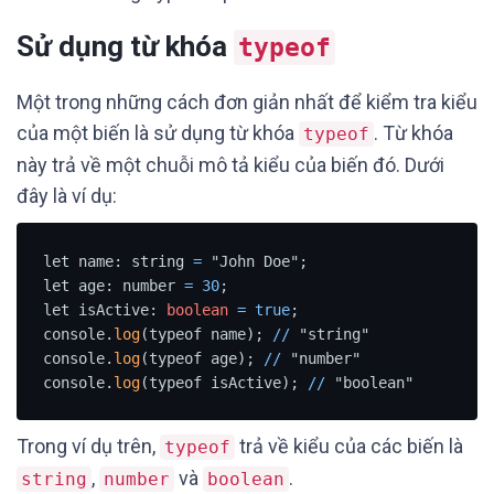
Sử dụng từ khóa
typeof
Một trong những cách đơn giản nhất để kiểm tra kiểu
của một biến là sử dụng từ khóa
. Từ khóa
typeof
này trả về một chuỗi mô tả kiểu của biến đó. Dưới
đây là ví dụ:
let name: string 
=
 "John Doe";

let age: number 
=
30
;

let isActive: 
boolean
=
true
;

console.
log
(typeof name); 
/
/
 "string"

console.
log
(typeof age); 
/
/
 "number"

console.
log
(typeof isActive); 
/
/
 "boolean"
Trong ví dụ trên,
trả về kiểu của các biến là
typeof
,
và
.
string
number
boolean