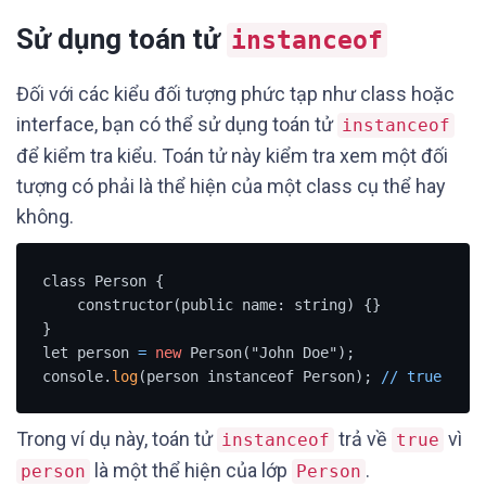
Sử dụng toán tử
instanceof
Đối với các kiểu đối tượng phức tạp như class hoặc
interface, bạn có thể sử dụng toán tử
instanceof
để kiểm tra kiểu. Toán tử này kiểm tra xem một đối
tượng có phải là thể hiện của một class cụ thể hay
không.
class Person {

    constructor(public name: string) {}

}

let person 
=
new
 Person("John Doe");

console.
log
(person instanceof Person); 
/
/
true
Trong ví dụ này, toán tử
trả về
vì
instanceof
true
là một thể hiện của lớp
.
person
Person