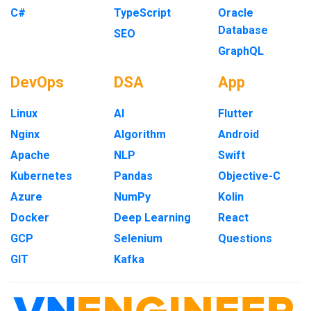
C#
TypeScript
Oracle
Database
SEO
GraphQL
DevOps
DSA
App
Linux
AI
Flutter
Nginx
Algorithm
Android
Apache
NLP
Swift
Kubernetes
Pandas
Objective-C
Azure
NumPy
Kolin
Docker
Deep Learning
React
GCP
Selenium
Questions
GIT
Kafka