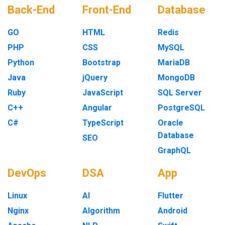
Back-End
Front-End
Database
GO
HTML
Redis
PHP
CSS
MySQL
Python
Bootstrap
MariaDB
Java
jQuery
MongoDB
Ruby
JavaScript
SQL Server
C++
Angular
PostgreSQL
C#
TypeScript
Oracle
Database
SEO
GraphQL
DevOps
DSA
App
Linux
AI
Flutter
Nginx
Algorithm
Android