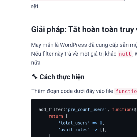
rệt
.
Giải pháp: Tắt hoàn toàn truy
May mắn là WordPress đã cung cấp sẵn một f
Nếu filter này trả về một giá trị khác
,
null
nữa.
🔧 Cách thực hiện
Thêm đoạn code dưới đây vào file
functio
add_filter(
'pre_count_users'
, 
function
($
return
 [

'total_users'
=
>
0
,

'avail_roles'
=
>
 [],

    ];
