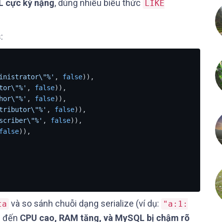
L cực kỳ nặng
, dùng nhiều biểu thức
LIKE
:
inistrator\"%'
, 
false
)),

tor\"%'
, 
false
)),

hor\"%'
, 
false
)),

tributor\"%'
, 
false
)),

scriber\"%'
, 
false
)),

false
)),

và so sánh chuỗi dạng serialize (ví dụ:
ta
"a:1:
n đến
CPU cao, RAM tăng, và MySQL bị chậm rõ