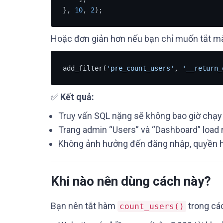
}, 
10
, 
2
Hoặc đơn giản hơn nếu bạn chỉ muốn tắt m
add_filter(
'pre_count_users'
, 
'__return_
✅
Kết quả:
Truy vấn SQL nặng sẽ không bao giờ chạy
Trang admin “Users” và “Dashboard” load n
Không ảnh hưởng đến đăng nhập, quyền hạ
Khi nào nên dùng cách này?
Bạn nên tắt hàm
trong cá
count_users()