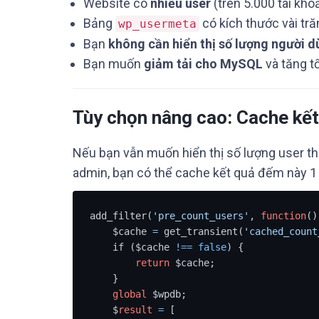
Website có
nhiều user
(trên 5.000 tài kho
Bảng
có kích thước vài tr
wp_usermeta
Bạn
không cần hiển thị số lượng người d
Bạn muốn
giảm tải cho MySQL
và tăng t
Tùy chọn nâng cao: Cache kế
Nếu bạn vẫn muốn hiển thị số lượng user t
admin, bạn có thể cache kết quả đếm này 1
add_filter(
'pre_count_users'
, 
function
()
    $cache 
=
 get_transient(
'cached_count
    if ($cache 
!=
=
false
) {

return
 $cache;

    }

global
 $wpdb;

    $
result
=
 [
