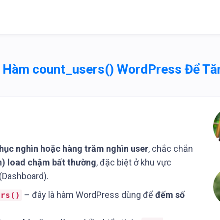
g Hàm count_users() WordPress Để Tă
hục nghìn hoặc hàng trăm nghìn user
, chắc chắn
n) load chậm bất thường
, đặc biệt ở khu vực
 (Dashboard).
– đây là hàm WordPress dùng để
đếm số
ers()