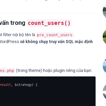
 vấn trong
count_users()
ilter nội bộ tên là
.
pre_count_users
 WordPress
sẽ không chạy truy vấn SQL mặc định
(trong theme) hoặc plugin riêng của bạn:
ns.php
result
, $strategy) {
