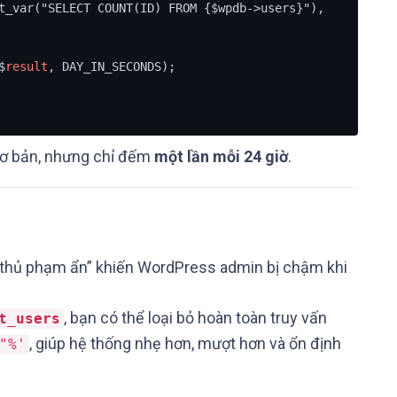
t_var("SELECT COUNT(ID) FROM {$wpdb->users}"),

$
result
, DAY_IN_SECONDS);

 cơ bản, nhưng chỉ đếm
một lần mỗi 24 giờ
.
“thủ phạm ẩn” khiến WordPress admin bị chậm khi
, bạn có thể loại bỏ hoàn toàn truy vấn
t_users
, giúp hệ thống nhẹ hơn, mượt hơn và ổn định
"%'