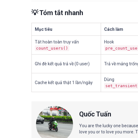
💡 Tóm tắt nhanh
Mục tiêu
Cách làm
Tắt hoàn toàn truy vấn
Hook
count_users()
pre_count_use
Ghi đè kết quả trả về (0 user)
Trả về mảng trốn
Dùng
Cache kết quả thật 1 lần/ngày
set_transient
Quốc Tuấn
You are the lucky one because 
love you or to love you more. 