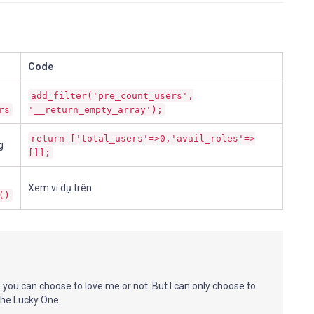
Code
add_filter('pre_count_users',
rs
'__return_empty_array');
return ['total_users'=>0,'avail_roles'=>
g
[]];
Xem ví dụ trên
()
you can choose to love me or not. But I can only choose to
The Lucky One.