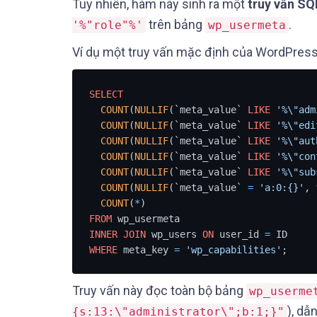
Tuy nhiên, hàm này sinh ra một
truy vấn SQ
trên bảng
.
'%"role"%'
wp_usermeta
Ví dụ một truy vấn mặc định của WordPress
SELECT
COUNT
(
NULLIF
(`meta_value` 
LIKE
'%\"adm
COUNT
(
NULLIF
(`meta_value` 
LIKE
'%\"edi
COUNT
(
NULLIF
(`meta_value` 
LIKE
'%\"aut
COUNT
(
NULLIF
(`meta_value` 
LIKE
'%\"con
COUNT
(
NULLIF
(`meta_value` 
LIKE
'%\"sub
COUNT
(
NULLIF
(`meta_value` 
=
'a:0:{}'
, 
COUNT
(
*
FROM
INNER
JOIN
 wp_users 
ON
 user_id 
=
WHERE
 meta_key 
=
'wp_capabilities'
Truy vấn này đọc toàn bộ bảng
wp_userme
), dẫ
{s:13:\"administrator\";b:1;}"