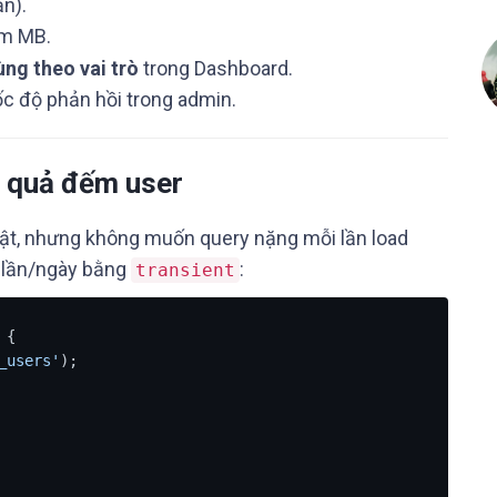
ản).
ăm MB.
ùng theo vai trò
trong Dashboard.
ốc độ phản hồi trong admin.
t quả đếm user
hật, nhưng không muốn query nặng mỗi lần load
 lần/ngày bằng
:
transient
 {

_users'
);
