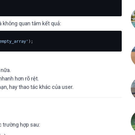
à không quan tâm kết quả:
empty_array'
 nữa.
hanh hơn rõ rệt.
n, hay thao tác khác của user.
c trường hợp sau: