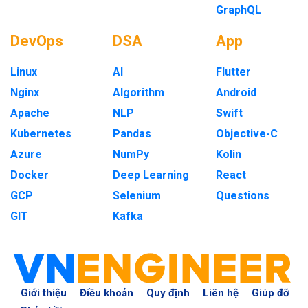
GraphQL
DevOps
DSA
App
Linux
AI
Flutter
Nginx
Algorithm
Android
Apache
NLP
Swift
Kubernetes
Pandas
Objective-C
Azure
NumPy
Kolin
Docker
Deep Learning
React
GCP
Selenium
Questions
GIT
Kafka
Giới thiệu
Điều khoản
Quy định
Liên hệ
Giúp đỡ