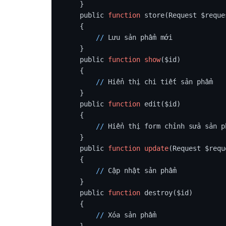
    }

    public 
function
 store(Request $reques
    {

/
/
 Lưu sản phẩm mới

    }

    public 
function
show
($id)

    {

/
/
 Hiển thị chi tiết sản phẩm

    }

    public 
function
 edit($id)

    {

/
/
 Hiển thị form chỉnh sửa sản ph
    }

    public 
function
update
(Request $requ
    {

/
/
 Cập nhật sản phẩm

    }

    public 
function
 destroy($id)

    {

/
/
 Xóa sản phẩm

    }
