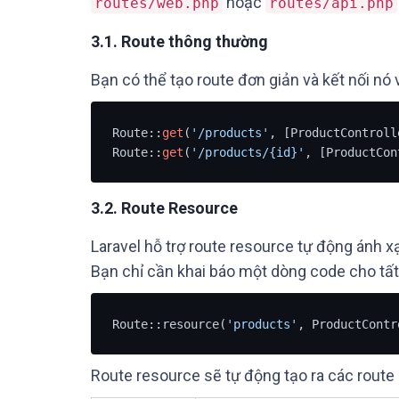
hoặc
routes/web.php
routes/api.php
3.1.
Route thông thường
Bạn có thể tạo route đơn giản và kết nối nó
Route::
get
(
'/products'
, [ProductControll
Route::
get
(
'/products/{id}'
, [ProductCon
3.2.
Route Resource
Laravel hỗ trợ route resource tự động ánh 
Bạn chỉ cần khai báo một dòng code cho tất
Route::resource(
'products'
, ProductContr
Route resource sẽ tự động tạo ra các route 