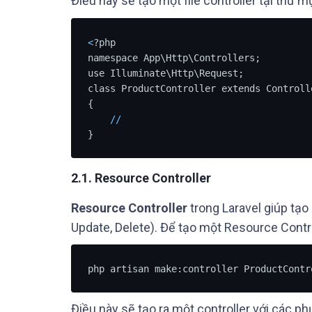
Điều này sẽ tạo một file controller tại thư 
<
?php

namespace App\Http\Controllers;

use Illuminate\Http\Request;

class ProductController extends Controlle
{

/
/
2.1.
Resource Controller
Resource Controller
trong Laravel giúp tạ
Update, Delete). Để tạo một Resource Contro
php artisan make:controller ProductContr
Điều này sẽ tạo ra một controller với các p