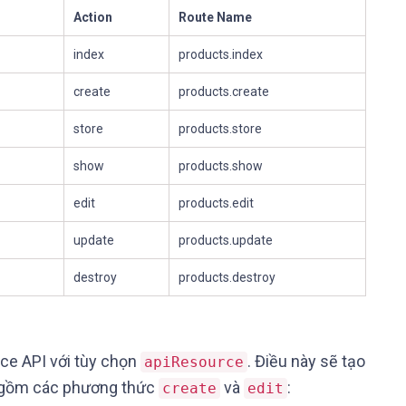
Action
Route Name
index
products.index
create
products.create
store
products.store
show
products.show
edit
products.edit
update
products.update
destroy
products.destroy
rce API với tùy chọn
. Điều này sẽ tạo
apiResource
o gồm các phương thức
và
:
create
edit