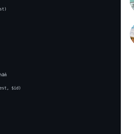
t)

ẩm

est, $id)
