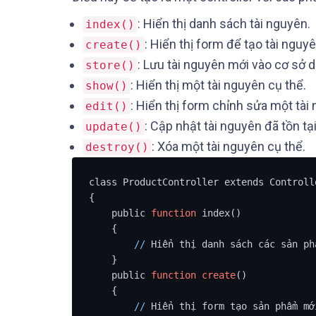
: Hiển thị danh sách tài nguyên.
index()
: Hiển thị form để tạo tài nguy
create()
: Lưu tài nguyên mới vào cơ sở dữ
store()
: Hiển thị một tài nguyên cụ thể.
show()
: Hiển thị form chỉnh sửa một tài
edit()
: Cập nhật tài nguyên đã tồn tại
update()
: Xóa một tài nguyên cụ thể.
destroy()
class ProductController extends Controlle
{

    public 
function
 index()

    {

/
/
 Hiển thị danh sách các sản phẩ
    }

    public 
function
create
()

    {

/
/
 Hiển thị form tạo sản phẩm mới