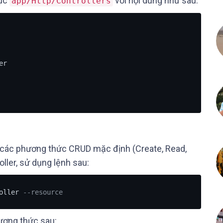
mục
với nội dung như sau:
app/Http/Controllers
r

o các phương thức CRUD mặc định (Create, Read,
ller, sử dụng lệnh sau:
oller 
--resource
hương thức sau: