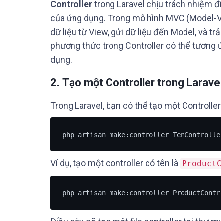
Controller
trong Laravel chịu trách nhiệm đ
của ứng dụng. Trong mô hình MVC (Model-View
dữ liệu từ View, gửi dữ liệu đến Model, và trả
phương thức trong Controller có thể tương 
dụng.
2.
Tạo một Controller trong Larave
Trong Laravel, bạn có thể tạo một Controller
php artisan make:controller TenControlle
Ví dụ, tạo một controller có tên là
Product
php artisan make:controller ProductContr