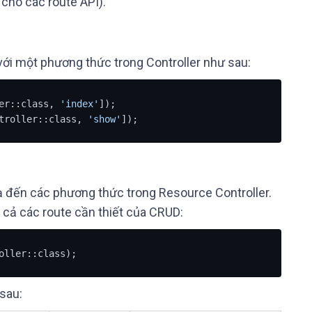
cho các route API).
 với một phương thức trong Controller như sau:
er::class, 
'index'
]);

troller::class, 
'show'
]);
xạ đến các phương thức trong Resource Controller.
 cả các route cần thiết của CRUD:
oller::class);
sau: