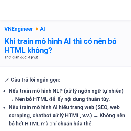
VNEngineer
AI
Khi train mô hình AI thì có nên bỏ
HTML không?
📌
Câu trả lời ngắn gọn:
Nếu train mô hình NLP (xử lý ngôn ngữ tự nhiên)
→
Nên bỏ HTML
để lấy
nội dung thuần túy
.
Nếu train mô hình AI hiểu trang web (SEO, web
scraping, chatbot xử lý HTML, v.v.)
→
Không nên
bỏ hết HTML
mà chỉ
chuẩn hóa thẻ
.