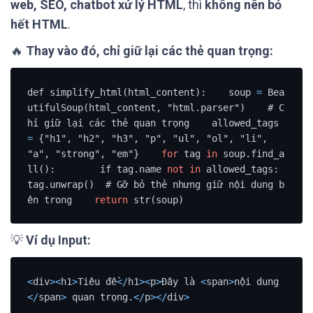
web, SEO, chatbot xử lý HTML
, thì
không nên bỏ
hết HTML
.
🔥
Thay vào đó, chỉ giữ lại các thẻ quan trọng:
def simplify_html(html_content):    soup 
=
 Bea
utifulSoup(html_content, "html.parser")    # C
hỉ giữ lại các thẻ quan trọng    allowed_tags 
=
 {"h1", "h2", "h3", "p", "ul", "ol", "li", 
"a", "strong", "em"}    
for
 tag 
in
 soup.find_a
ll():        if tag.name 
not
in
 allowed_tags:            
tag.unwrap()  # Gỡ bỏ thẻ nhưng giữ nội dung b
ên trong    
return
 str(soup)
💡
Ví dụ Input:
<
div
>
<
h1
>
Tiêu đề
<
/
h1
>
<
p
>
Đây là 
<
span
>
nội dung
<
/
span
>
 quan trọng.
<
/
p
>
<
/
div
>