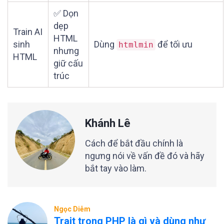
✅ Dọn
dẹp
Train AI
HTML
sinh
Dùng
để tối ưu
htmlmin
nhưng
HTML
giữ cấu
trúc
Khánh Lê
Cách để bắt đầu chính là
ngưng nói về vấn đề đó và hãy
bắt tay vào làm.
Ngọc Diễm
Trait trong PHP là gì và dùng như