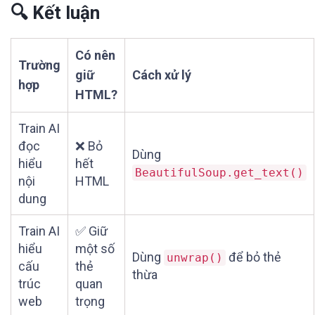
🔍 Kết luận
Có nên
Trường
giữ
Cách xử lý
hợp
HTML?
Train AI
đọc
❌ Bỏ
Dùng
hiểu
hết
BeautifulSoup.get_text()
nội
HTML
dung
Train AI
✅ Giữ
hiểu
một số
Dùng
để bỏ thẻ
unwrap()
cấu
thẻ
thừa
trúc
quan
web
trọng