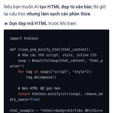
Nếu bạn muốn AI
tạo HTML đẹp từ văn bản
, thì giữ
lại cấu trúc
nhưng làm sạch các phần thừa
.
🔥
Dọn dẹp mã HTML
trước khi train:
import htmlmin

def clean_and_minify_html(html_content):

    # Xóa các thẻ script, style, inline CSS

    soup 
=
 BeautifulSoup(html_content, "html.p
arser")

for
 tag 
in
 soup(["script", "style"]):

        tag.decompose()

    # Nén HTML để gọn hơn

return
 htmlmin.minify(str(soup), remove_em
pty_space
=
True
)

html_example 
=
 "<html><body><h1>Tiêu đề</h1><s