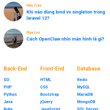
Hân Trần
Khi nào dùng bind vs singleton trong
laravel 12?
Nga Lưu
Cách OpenClaw nhìn màn hình là gì?
Back-End
Front-End
Database
GO
HTML
Redis
PHP
CSS
MySQL
Python
Bootstrap
MariaDB
Java
jQuery
MongoDB
Ruby
JavaScript
SQL Server