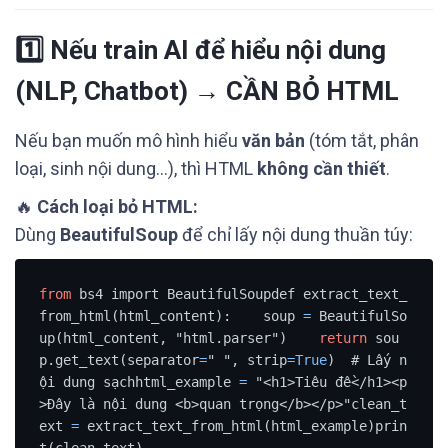
1️⃣ Nếu train AI để hiểu nội dung
(NLP, Chatbot) → CẦN BỎ HTML
Nếu bạn muốn mô hình hiểu
văn bản
(tóm tắt, phân
loại, sinh nội dung…), thì HTML
không cần thiết
.
🔥
Cách loại bỏ HTML:
Dùng
BeautifulSoup
để chỉ lấy nội dung thuần túy:
from
 bs4 import BeautifulSoupdef extract_text_
from_html(html_content):    soup 
=
 BeautifulSo
up(html_content, "html.parser")    
return
 sou
p.get_text(separator
=
" ", strip
=
True
)  # Lấy n
ội dung sạchhtml_example 
=
 "<h1>Tiêu đề</h1><p
>Đây là nội dung <b>quan trọng</b></p>"clean_t
ext 
=
 extract_text_from_html(html_example)prin
t(clean_text)