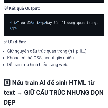
💡
Kết quả Output:
<
h1
>
Tiêu đề
<
/
h1
>
<
p
>
Đây là nội dung quan trọng.
<
/
p
>
✅
Ưu điểm:
Giữ nguyên cấu trúc quan trọng (h1, p, li…).
Không có thẻ CSS, script gây nhiễu.
Dễ train mô hình hiểu trang web.
3️⃣ Nếu train AI để sinh HTML từ
text → GIỮ CẤU TRÚC NHƯNG DỌN
DẸP