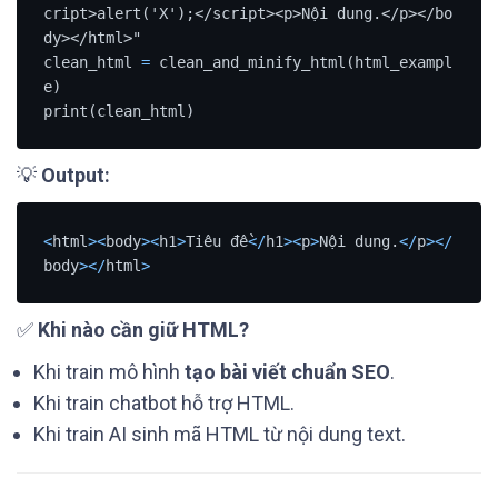
cript>alert('X');</script><p>Nội dung.</p></bo
dy></html>"

clean_html 
=
 clean_and_minify_html(html_exampl
e)

💡
Output:
<
html
>
<
body
>
<
h1
>
Tiêu đề
<
/
h1
>
<
p
>
Nội dung.
<
/
p
>
<
/
body
>
<
/
html
>
✅
Khi nào cần giữ HTML?
Khi train mô hình
tạo bài viết chuẩn SEO
.
Khi train chatbot hỗ trợ HTML.
Khi train AI sinh mã HTML từ nội dung text.