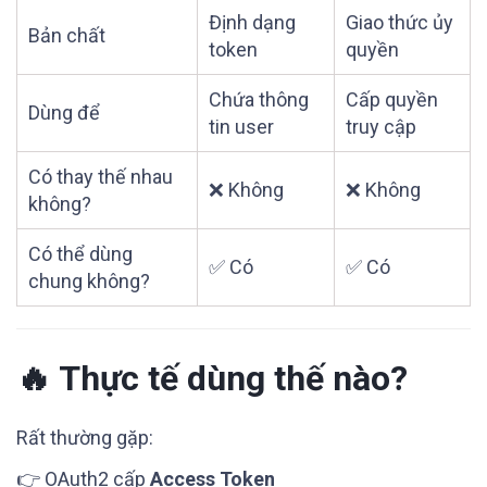
Định dạng
Giao thức ủy
Bản chất
token
quyền
Chứa thông
Cấp quyền
Dùng để
tin user
truy cập
Có thay thế nhau
❌ Không
❌ Không
không?
Có thể dùng
✅ Có
✅ Có
chung không?
🔥 Thực tế dùng thế nào?
Rất thường gặp:
👉 OAuth2 cấp
Access Token