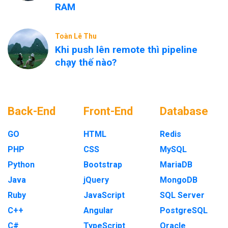
RAM
Toàn Lê Thu
Khi push lên remote thì pipeline
chạy thế nào?
Back-End
Front-End
Database
GO
HTML
Redis
PHP
CSS
MySQL
Python
Bootstrap
MariaDB
Java
jQuery
MongoDB
Ruby
JavaScript
SQL Server
C++
Angular
PostgreSQL
C#
TypeScript
Oracle