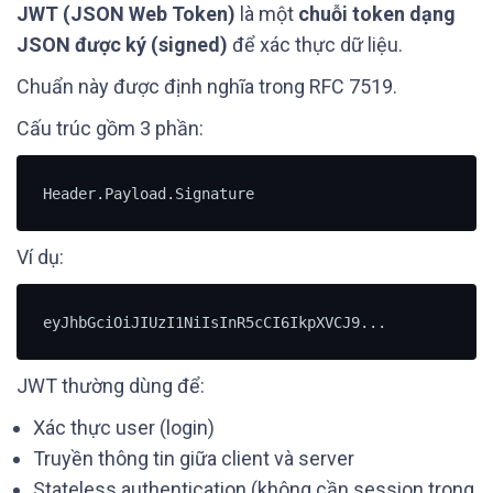
JWT (JSON Web Token)
là một
chuỗi token dạng
JSON được ký (signed)
để xác thực dữ liệu.
Chuẩn này được định nghĩa trong RFC 7519.
Cấu trúc gồm 3 phần:
Ví dụ:
JWT thường dùng để:
Xác thực user (login)
Truyền thông tin giữa client và server
Stateless authentication (không cần session trong