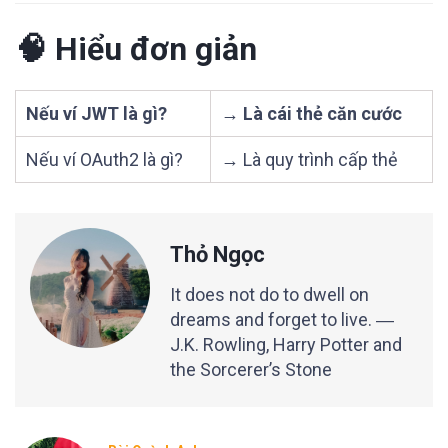
🧠 Hiểu đơn giản
Nếu ví JWT là gì?
→ Là cái thẻ căn cước
Nếu ví OAuth2 là gì?
→ Là quy trình cấp thẻ
Thỏ Ngọc
It does not do to dwell on
dreams and forget to live. ―
J.K. Rowling, Harry Potter and
the Sorcerer’s Stone