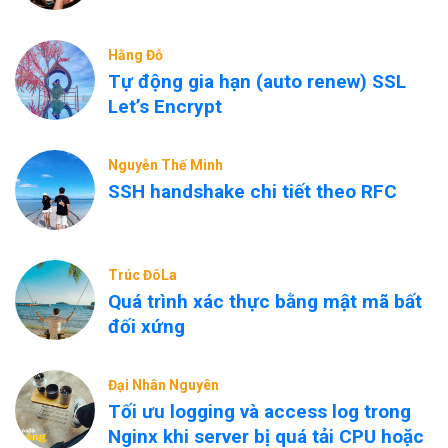
Hằng Đỗ
Tự động gia hạn (auto renew) SSL
Let’s Encrypt
Nguyễn Thế Minh
SSH handshake chi tiết theo RFC
Trúc ĐôLa
Quá trình xác thực bằng mật mã bất
đối xứng
Đại Nhân Nguyên
Tối ưu logging và access log trong
Nginx khi server bị quá tải CPU hoặc