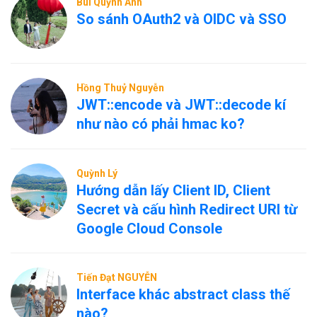
Bùi Quỳnh Anh
So sánh OAuth2 và OIDC và SSO
Hồng Thuỷ Nguyễn
JWT::encode và JWT::decode kí
như nào có phải hmac ko?
Quỳnh Lý
Hướng dẫn lấy Client ID, Client
Secret và cấu hình Redirect URI từ
Google Cloud Console
Tiến Đạt NGUYỄN
Interface khác abstract class thế
nào?