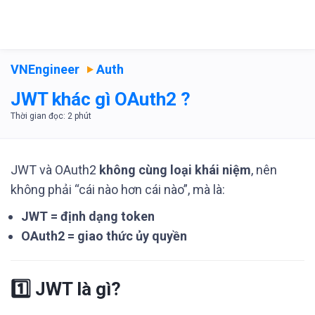
VNEngineer
Auth
JWT khác gì OAuth2 ?
JWT và OAuth2
không cùng loại khái niệm
, nên
không phải “cái nào hơn cái nào”, mà là:
JWT = định dạng token
OAuth2 = giao thức ủy quyền
1️⃣ JWT là gì?