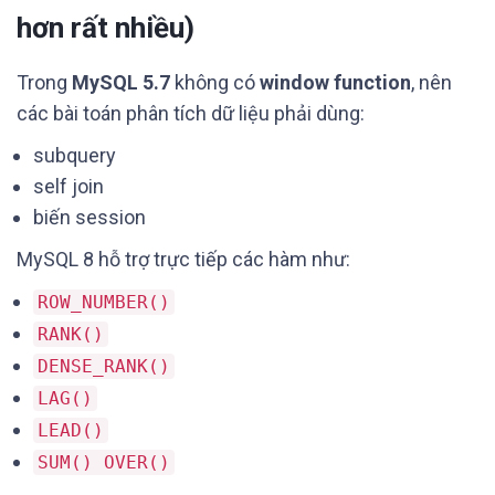
hơn rất nhiều)
Trong
MySQL 5.7
không có
window function
, nên
các bài toán phân tích dữ liệu phải dùng:
subquery
self join
biến session
MySQL 8 hỗ trợ trực tiếp các hàm như:
ROW_NUMBER()
RANK()
DENSE_RANK()
LAG()
LEAD()
SUM() OVER()