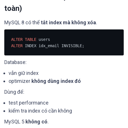
toàn)
MySQL 8 có thể
tắt index mà không xóa
.
ALTER
TABLE
ALTER
 INDEX idx_email INVISIBLE;
Database:
vẫn giữ index
optimizer
không dùng index đó
Dùng để:
test performance
kiểm tra index có cần không
MySQL 5
không có
.