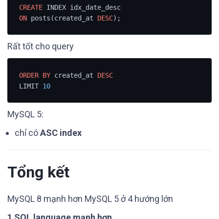
CREATE
ON
 posts(created_at 
DESC
);
Rất tốt cho query
ORDER
BY
 created_at 
DESC
LIMIT 
10
MySQL 5:
chỉ có
ASC index
Tổng kết
MySQL 8 mạnh hơn MySQL 5 ở 4 hướng lớn
1 SQL language mạnh hơn