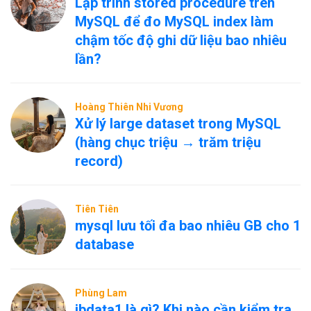
Lập trình stored procedure trên
MySQL để đo MySQL index làm
chậm tốc độ ghi dữ liệu bao nhiêu
lần?
Hoàng Thiên Nhi Vương
Xử lý large dataset trong MySQL
(hàng chục triệu → trăm triệu
record)
Tiên Tiên
mysql lưu tối đa bao nhiêu GB cho 1
database
Phùng Lam
ibdata1 là gì? Khi nào cần kiểm tra