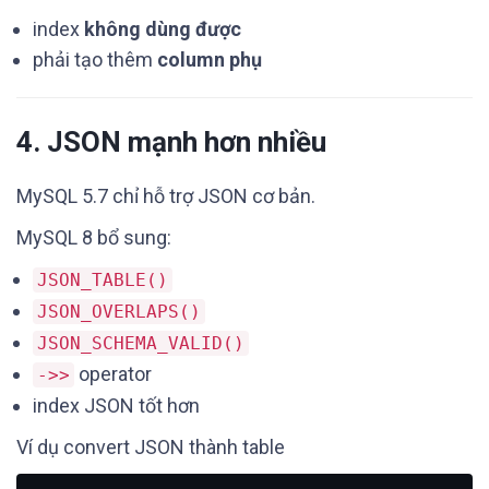
index
không dùng được
phải tạo thêm
column phụ
4. JSON mạnh hơn nhiều
MySQL 5.7 chỉ hỗ trợ JSON cơ bản.
MySQL 8 bổ sung:
JSON_TABLE()
JSON_OVERLAPS()
JSON_SCHEMA_VALID()
operator
->>
index JSON tốt hơn
Ví dụ convert JSON thành table