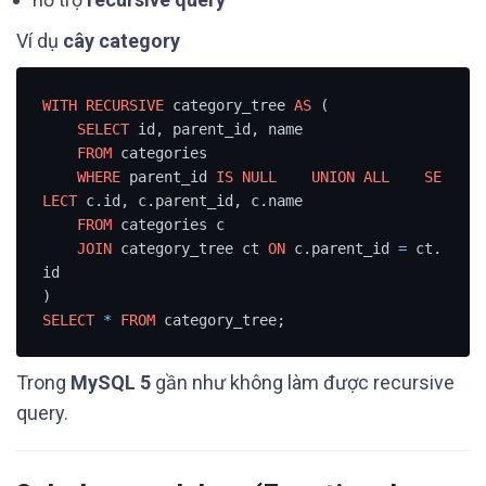
Ví dụ
cây category
WITH
RECURSIVE
 category_tree 
AS
 (

SELECT
 id, parent_id, name

FROM
 categories

WHERE
 parent_id 
IS
NULL
UNION
ALL
SE
LECT
 c.id, c.parent_id, c.name

FROM
 categories c

JOIN
 category_tree ct 
ON
 c.parent_id 
=
 ct.
id

SELECT
*
FROM
 category_tree;
Trong
MySQL 5
gần như không làm được recursive
query.