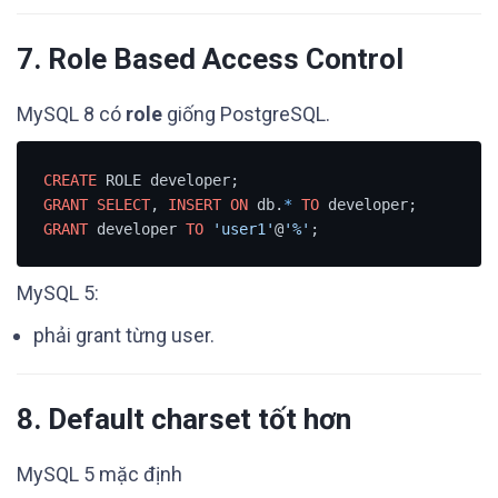
7. Role Based Access Control
MySQL 8 có
role
giống PostgreSQL.
CREATE
GRANT
SELECT
, 
INSERT
ON
 db.
*
TO
GRANT
 developer 
TO
'user1'
@
'%'
MySQL 5:
phải grant từng user.
8. Default charset tốt hơn
MySQL 5 mặc định