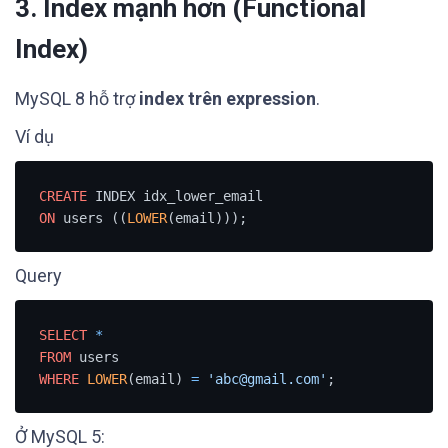
3. Index mạnh hơn (Functional
Index)
MySQL 8 hỗ trợ
index trên expression
.
Ví dụ
CREATE
ON
 users ((
LOWER
(email)));
Query
SELECT
*
FROM
WHERE
LOWER
(email) 
=
'abc@gmail.com'
;
Ở MySQL 5: