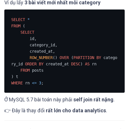
Ví dụ lấy
3 bài viết mới nhất mỗi category
SELECT
*
FROM
 (

SELECT
        id,

        category_id,

        created_at,

ROW_NUMBER
() 
OVER
 (
PARTITION
BY
 catego
ry_id 
ORDER
BY
 created_at 
DESC
) 
AS
 rn

FROM
 posts

WHERE
 rn 
<=
3
;
Ở MySQL 5.7 bài toán này phải
self join rất nặng
.
👉 Đây là thay đổi
rất lớn cho data analytics
.