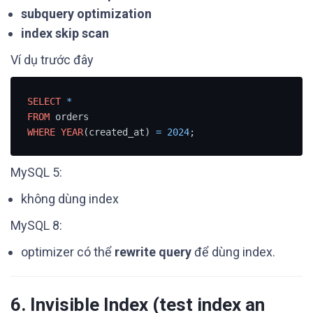
subquery optimization
index skip scan
Ví dụ trước đây
SELECT
*
FROM
WHERE
YEAR
(created_at) 
=
2024
;
MySQL 5:
không dùng index
MySQL 8:
optimizer có thể
rewrite query
để dùng index.
6. Invisible Index (test index an