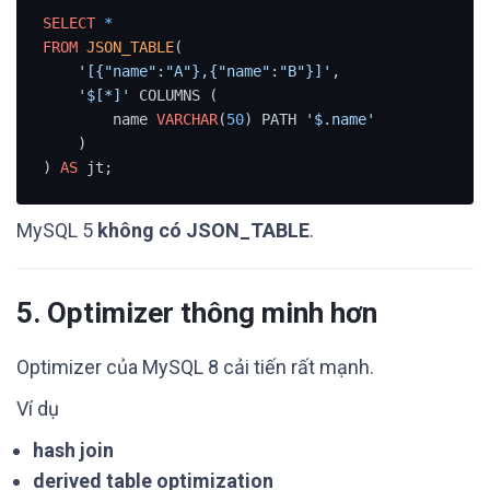
SELECT
*
FROM
JSON_TABLE
(

'[{"name":"A"},{"name":"B"}]'
,

'$[*]'
 COLUMNS (

        name 
VARCHAR
(
50
) PATH 
'$.name'
    )

) 
AS
 jt;
MySQL 5
không có JSON_TABLE
.
5. Optimizer thông minh hơn
Optimizer của MySQL 8 cải tiến rất mạnh.
Ví dụ
hash join
derived table optimization