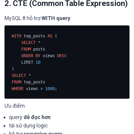
2. CTE (Common Table Expression)
MySQL 8 hỗ trợ
WITH query
.
WITH
 top_posts 
AS
 (

SELECT
*
FROM
 posts

ORDER
BY
 views 
DESC
    LIMIT 
10
SELECT
*
FROM
WHERE
 views 
>
1000
;
Ưu điểm
query
dễ đọc hơn
tái sử dụng logic
hỗ trợ
recursive query