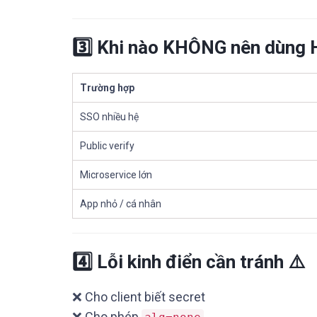
3️⃣ Khi nào KHÔNG nên dùn
Trường hợp
SSO nhiều hệ
Public verify
Microservice lớn
App nhỏ / cá nhân
4️⃣ Lỗi kinh điển cần tránh ⚠️
❌ Cho client biết secret
❌ Cho phép