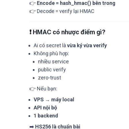
👉
Encode = hash_hmac() bên trong
👉 Decode = verify lại HMAC
❗ HMAC có nhược điểm gì?
Ai có secret là
vừa ký vừa verify
Không phù hợp:
nhiều service
public verify
zero-trust
👉 Nếu bạn:
VPS → máy local
API nội bộ
1 backend
➡️
HS256 là chuẩn bài