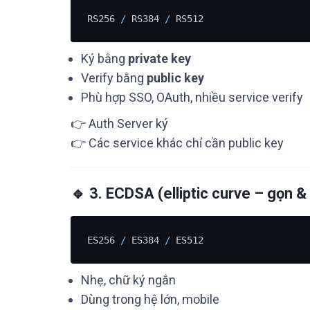
RS256 
/
 RS384 
/
Ký bằng
private key
Verify bằng
public key
Phù hợp SSO, OAuth, nhiều service verify
👉 Auth Server ký
👉 Các service khác chỉ cần public key
🔹 3. ECDSA (elliptic curve – gọn &
ES256 
/
 ES384 
/
Nhẹ, chữ ký ngắn
Dùng trong hệ lớn, mobile