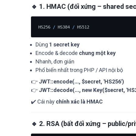
🔹 1. HMAC (đối xứng – shared sec
HS256 
/
 HS384 
/
Dùng
1 secret key
Encode & decode
chung một key
Nhanh, đơn giản
Phổ biến nhất trong PHP / API nội bộ
👉
JWT::encode(..., $secret, 'HS256')
👉
JWT::decode(..., new Key($secret, 'HS
✔️ Cái này
chính xác là HMAC
🔹 2. RSA (bất đối xứng – public/pr