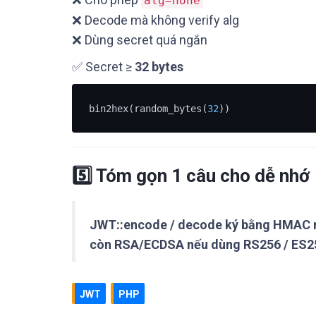
alg=none
❌ Decode mà không verify alg
❌ Dùng secret quá ngắn
✅ Secret ≥
32 bytes
bin2hex(random_bytes(
32
5️⃣ Tóm gọn 1 câu cho dễ nhớ
JWT::encode / decode ký bằng HMAC 
còn RSA/ECDSA nếu dùng RS256 / ES2
JWT
PHP