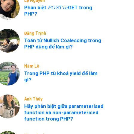
Lệ Nguyễn
P
O
S
T
v
à
Phân biệt
GET trong
à
PHP?
Đăng Trịnh
Toán tử Nullish Coalescing trong
PHP dùng để làm gì?
Năm Lê
Trong PHP từ khoá yield để làm
gì?
Ánh Thúy
Hãy phân biệt giữa parameterised
function và non-parameterised
function trong PHP?