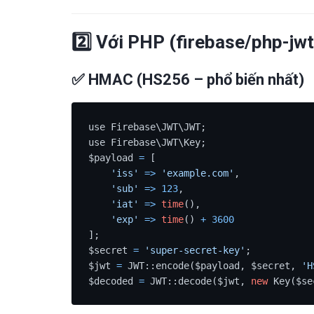
2️⃣ Với PHP (firebase/php-jwt)
✅ HMAC (HS256 – phổ biến nhất)
use Firebase\JWT\JWT;

use Firebase\JWT\Key;

$payload 
=
 [

'iss'
=
>
'example.com'
,

'sub'
=
>
123
,

'iat'
=
>
time
(),

'exp'
=
>
time
() 
+
3600
];

$secret 
=
'super-secret-key'
;

$jwt 
=
 JWT::encode($payload, $secret, 
'H
$decoded 
=
 JWT::decode($jwt, 
new
 Key($se