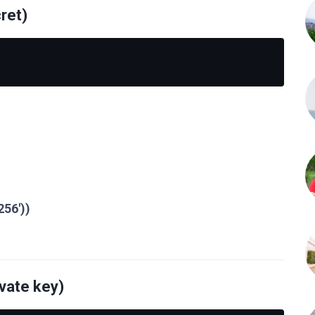
ret)
256'))
ivate key)