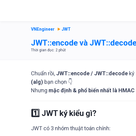
VNEngineer
JWT
JWT::encode và JWT::decode 
Chuẩn rồi,
JWT::encode / JWT::decode
ký
(alg)
bạn chọn 👇
Nhưng
mặc định & phổ biến nhất là HMAC
1️⃣ JWT ký kiểu gì?
JWT có 3 nhóm thuật toán chính: