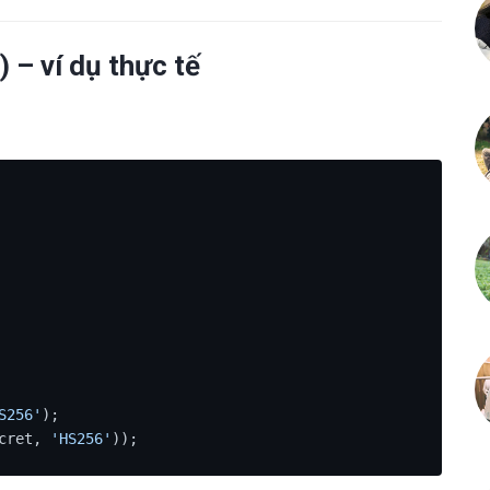
 – ví dụ thực tế
S256'
);

cret, 
'HS256'