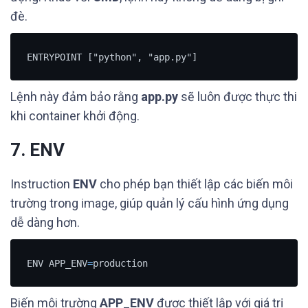
đè.
ENTRYPOINT ["python", "app.py"]
Lệnh này đảm bảo rằng
app.py
sẽ luôn được thực thi
khi container khởi động.
7. ENV
Instruction
ENV
cho phép bạn thiết lập các biến môi
trường trong image, giúp quản lý cấu hình ứng dụng
dễ dàng hơn.
ENV APP_ENV
=
production
Biến môi trường
APP_ENV
được thiết lập với giá trị