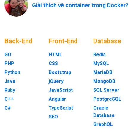
Giải thích về container trong Docker?
Back-End
Front-End
Database
GO
HTML
Redis
PHP
CSS
MySQL
Python
Bootstrap
MariaDB
Java
jQuery
MongoDB
Ruby
JavaScript
SQL Server
C++
Angular
PostgreSQL
C#
TypeScript
Oracle
Database
SEO
GraphQL