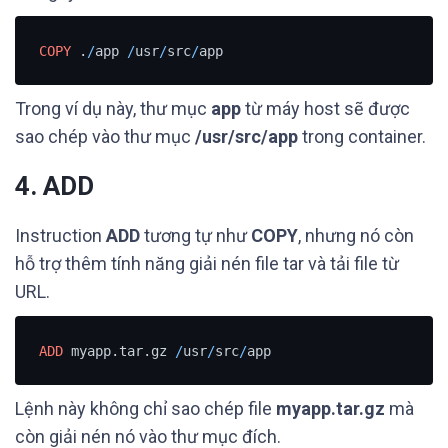
COPY
 .
/
app 
/
usr
/
src
/
app
Trong ví dụ này, thư mục
app
từ máy host sẽ được
sao chép vào thư mục
/usr/src/app
trong container.
4. ADD
Instruction
ADD
tương tự như
COPY
, nhưng nó còn
hỗ trợ thêm tính năng giải nén file tar và tải file từ
URL.
ADD
 myapp.tar.gz 
/
usr
/
src
/
app
Lệnh này không chỉ sao chép file
myapp.tar.gz
mà
còn giải nén nó vào thư mục đích.