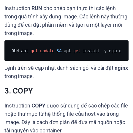
Instruction
RUN
cho phép bạn thực thi các lệnh
trong quá trình xây dựng image. Các lệnh này thường
dùng để cài đặt phần mềm và tạo ra một layer mới
trong image.
RUN apt
-
get
update
&&
 apt
-
get
 install 
-
y nginx
Lệnh trên sẽ cập nhật danh sách gói và cài đặt
nginx
trong image.
3. COPY
Instruction
COPY
được sử dụng để sao chép các file
hoặc thư mục từ hệ thống file của host vào trong
image. Đây là cách đơn giản để đưa mã nguồn hoặc
tài nguyên vào container.