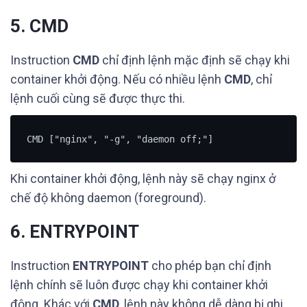
5. CMD
Instruction
CMD
chỉ định lệnh mặc định sẽ chạy khi
container khởi động. Nếu có nhiều lệnh
CMD
, chỉ
lệnh cuối cùng sẽ được thực thi.
CMD ["nginx", "-g", "daemon off;"]
Khi container khởi động, lệnh này sẽ chạy nginx ở
chế độ không daemon (foreground).
6. ENTRYPOINT
Instruction
ENTRYPOINT
cho phép bạn chỉ định
lệnh chính sẽ luôn được chạy khi container khởi
động. Khác với
CMD
, lệnh này không dễ dàng bị ghi