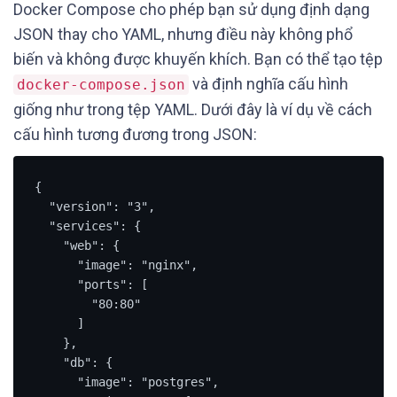
Docker Compose cho phép bạn sử dụng định dạng
JSON thay cho YAML, nhưng điều này không phổ
biến và không được khuyến khích. Bạn có thể tạo tệp
và định nghĩa cấu hình
docker-compose.json
giống như trong tệp YAML. Dưới đây là ví dụ về cách
cấu hình tương đương trong JSON:
{

  "version": "3",

  "services": {

    "web": {

      "image": "nginx",

      "ports": [

        "80:80"

      ]

    },

    "db": {

      "image": "postgres",
