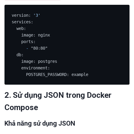
version: 
'3'
services:

  web:

    image: nginx

    ports:

-
 "80:80"

  db:

    image: postgres

    environment:

      POSTGRES_PASSWORD: example
2. Sử dụng JSON trong Docker
Compose
Khả năng sử dụng JSON