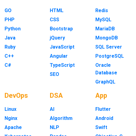
GO
HTML
Redis
PHP
CSS
MySQL
Python
Bootstrap
MariaDB
Java
jQuery
MongoDB
Ruby
JavaScript
SQL Server
C++
Angular
PostgreSQL
C#
TypeScript
Oracle
Database
SEO
GraphQL
DevOps
DSA
App
Linux
AI
Flutter
Nginx
Algorithm
Android
Apache
NLP
Swift