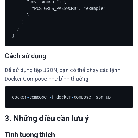
      "environment": {

        "POSTGRES_PASSWORD": "example"

      }

    }

  }

}
Cách sử dụng
Để sử dụng tệp JSON, bạn có thể chạy các lệnh
Docker Compose như bình thường:
docker
-
compose 
-
f docker
-
compose.json up
3. Những điều cần lưu ý
Tính tương thích