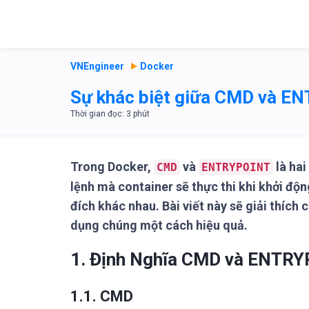
VNEngineer
Docker
Sự khác biệt giữa CMD và EN
Trong Docker,
và
là hai
CMD
ENTRYPOINT
lệnh mà container sẽ thực thi khi khởi độ
đích khác nhau. Bài viết này sẽ giải thích c
dụng chúng một cách hiệu quả.
1. Định Nghĩa CMD và ENTR
1.1. CMD