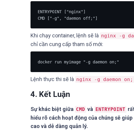
ENTRYPOINT ["nginx"]

CMD ["-g", "daemon off;"]
Khi chạy container, lệnh sẽ là
nginx -g da
chỉ cần cung cấp tham số mới:
docker run myimage "-g daemon on;"
Lệnh thực thi sẽ là
nginx -g daemon on;
4. Kết Luận
Sự khác biệt giữa
và
rất
CMD
ENTRYPOINT
hiểu rõ cách hoạt động của chúng sẽ giúp 
cao và dễ dàng quản lý.