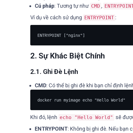
Cú pháp
: Tương tự như
,
CMD
ENTRYPOIN
Ví dụ về cách sử dụng
:
ENTRYPOINT
ENTRYPOINT ["nginx"]
2. Sự Khác Biệt Chính
2.1. Ghi Đè Lệnh
CMD
: Có thể bị ghi đè khi bạn chỉ định lện
docker run myimage echo "Hello World"
Khi đó, lệnh
sẽ được
echo "Hello World"
ENTRYPOINT
: Không bị ghi đè. Nếu bạn 