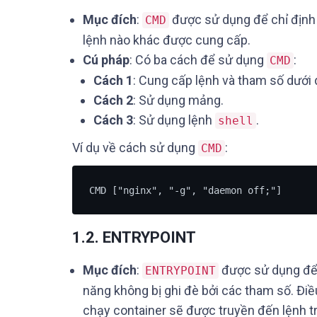
Mục đích
:
được sử dụng để chỉ định
CMD
lệnh nào khác được cung cấp.
Cú pháp
: Có ba cách để sử dụng
:
CMD
Cách 1
: Cung cấp lệnh và tham số dưới 
Cách 2
: Sử dụng mảng.
Cách 3
: Sử dụng lệnh
.
shell
Ví dụ về cách sử dụng
:
CMD
CMD ["nginx", "-g", "daemon off;"]
1.2. ENTRYPOINT
Mục đích
:
được sử dụng để 
ENTRYPOINT
năng không bị ghi đè bởi các tham số. Điề
chạy container sẽ được truyền đến lệnh 