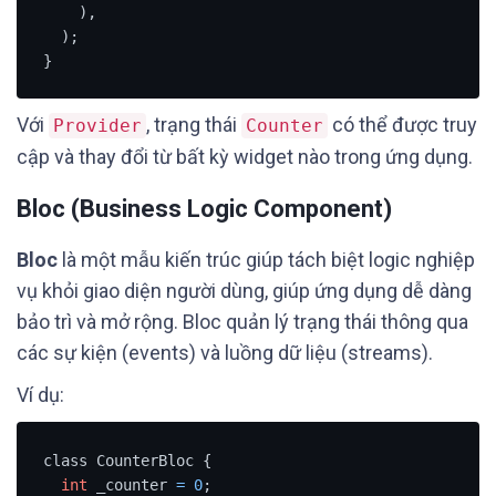
    ),

  );

}
Với
, trạng thái
có thể được truy
Provider
Counter
cập và thay đổi từ bất kỳ widget nào trong ứng dụng.
Bloc (Business Logic Component)
Bloc
là một mẫu kiến trúc giúp tách biệt logic nghiệp
vụ khỏi giao diện người dùng, giúp ứng dụng dễ dàng
bảo trì và mở rộng. Bloc quản lý trạng thái thông qua
các sự kiện (events) và luồng dữ liệu (streams).
Ví dụ:
class CounterBloc {

int
 _counter 
=
0
;
