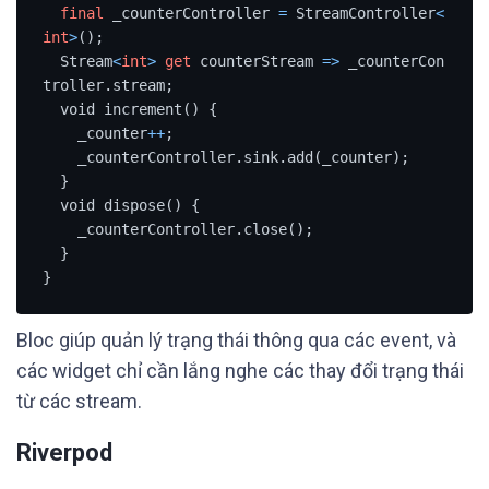
final
 _counterController 
=
 StreamController
<
int
>
();

  Stream
<
int
>
get
 counterStream 
=
>
 _counterCon
troller.stream;

  void increment() {

    _counter
+
+
;

    _counterController.sink.add(_counter);

  }

  void dispose() {

    _counterController.close();

  }

}
Bloc giúp quản lý trạng thái thông qua các event, và
các widget chỉ cần lắng nghe các thay đổi trạng thái
từ các stream.
Riverpod