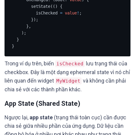
        setState(() {

          isChecked 
=
value
!
;

        });

      },

    );

  }

}
Trong ví dụ trên, biến
lưu trạng thái của
isChecked
checkbox. Đây là một dạng ephemeral state vì nó chỉ
liên quan đến widget
và không cần phải
MyWidget
chia sẻ với các thành phần khác.
App State (Shared State)
Ngược lại,
app state
(trạng thái toàn cục) cần được
chia sẻ giữa nhiều phần của ứng dụng. Dữ liệu cần
đồng bộ hóa ở nhiều nơi khác nhau như trạng thái