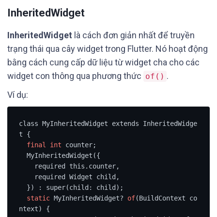
InheritedWidget
InheritedWidget
là cách đơn giản nhất để truyền
trạng thái qua cây widget trong Flutter. Nó hoạt động
bằng cách cung cấp dữ liệu từ widget cha cho các
widget con thông qua phương thức
.
of()
Ví dụ:
class MyInheritedWidget extends InheritedWidge
t {

final
int
 counter;

  MyInheritedWidget({

    required this.counter,

    required Widget child,

  }) : super(child: child);

static
 MyInheritedWidget? 
of
(BuildContext co
ntext) {
