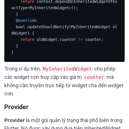
return
 context.dependOnInheritedWidgetOfEx
actType
<
MyInheritedWidget
>
();

  }

@override
  bool updateShouldNotify(MyInheritedWidget ol
dWidget) {

return
 oldWidget.counter 
!=
 counter;

  }

}
Trong ví dụ trên,
cho phép
MyInheritedWidget
các widget con truy cập vào giá trị
mà
counter
không cần truyền trực tiếp từ widget cha đến widget
con.
Provider
Provider
là một gói quản lý trạng thái phổ biến trong
Flutter. Nó được xây dựng dựa trên InheritedWidget