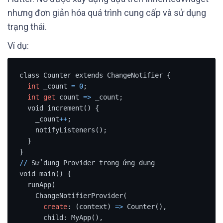
nhưng đơn giản hóa quá trình cung cấp và sử dụng
trạng thái.
Ví dụ:
class Counter extends ChangeNotifier {

int
 _count 
=
0
;

int
get
 count 
=
>
 _count;

  void increment() {

    _count
+
+
;

    notifyListeners();

  }

/
/
 Sử dụng Provider trong ứng dụng

void main() {

  runApp(

    ChangeNotifierProvider(

create
: (context) 
=
>
 Counter(),

      child: MyApp(),
