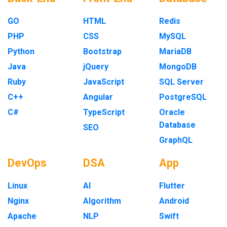
GO
HTML
Redis
PHP
CSS
MySQL
Python
Bootstrap
MariaDB
Java
jQuery
MongoDB
Ruby
JavaScript
SQL Server
C++
Angular
PostgreSQL
C#
TypeScript
Oracle
Database
SEO
GraphQL
DevOps
DSA
App
Linux
AI
Flutter
Nginx
Algorithm
Android
Apache
NLP
Swift