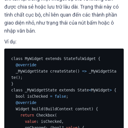
được chia sẻ hoặc lưu trữ lâu dài. Trạng thái này có
tính chất cục bộ, chỉ liên quan đến các thành phần
giao diện nhỏ, như trạng thái của nút bấm hoặc ô
nhập văn bản.
Ví dụ:
class MyWidget extends StatefulWidget {

@override
  _MyWidgetState createState() 
=
>
 _MyWidgetSta
te();

}

class _MyWidgetState extends State
<
MyWidget
>
 {

  bool isChecked 
=
false
;

@override
  Widget build(BuildContext context) {

return
 Checkbox(

value
: isChecked,

      onChanged: (bool? 
value
) {
