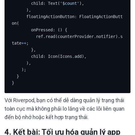
        child: Text(
'$count'
),

      ),

      floatingActionButton: FloatingActionButt
on(

        onPressed: () {

          ref.read(counterProvider.notifier).s
tate
+
+
;

        },

        child: Icon(Icons.add),

      ),

    );

  }

}
Với Riverpod, bạn có thể dễ dàng quản lý trạng thái
toàn cục mà không phải lo lắng về các lỗi liên quan
đến bộ nhớ hoặc kết hợp trạng thái.
4. Kết bài: Tối ưu hóa quản lý app