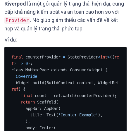
Riverpod
là một gói quản lý trạng thái hiện đại, cung
cấp khả năng kiểm soát và an toàn cao hơn so với
. Nó giúp giảm thiểu các vấn đề về kết
Provider
hợp và quản lý trạng thái phức tạp.
Ví dụ:
final
 counterProvider 
=
 StateProvider
<
int
>
((
re
f
) 
=
>
0
);

class MyHomePage extends ConsumerWidget {

@override
  Widget build(BuildContext context, WidgetRef 
ref
) {

final
 count 
=
 ref.watch(counterProvider);

return
 Scaffold(

      appBar: AppBar(

        title: Text(
'Counter Example'
),

      ),

      body: Center(
