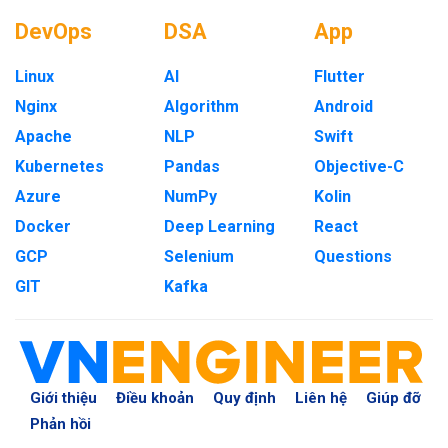
DevOps
DSA
App
Linux
AI
Flutter
Nginx
Algorithm
Android
Apache
NLP
Swift
Kubernetes
Pandas
Objective-C
Azure
NumPy
Kolin
Docker
Deep Learning
React
GCP
Selenium
Questions
GIT
Kafka
Giới thiệu
Điều khoản
Quy định
Liên hệ
Giúp đỡ
Phản hồi