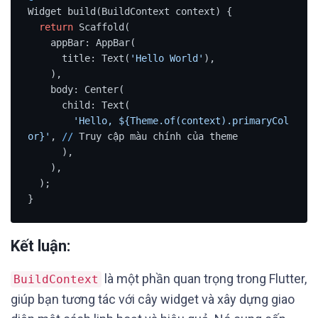
Widget build(BuildContext context) {

return
 Scaffold(

    appBar: AppBar(

      title: Text(
'Hello World'
),

    ),

    body: Center(

      child: Text(

'Hello, ${Theme.of(context).primaryCol
or}'
, 
/
/
 Truy cập màu chính của theme

      ),

    ),

  );

}
Kết luận:
là một phần quan trọng trong Flutter,
BuildContext
giúp bạn tương tác với cây widget và xây dựng giao