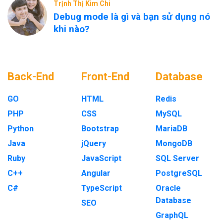
Trịnh Thị Kim Chi
Debug mode là gì và bạn sử dụng nó
khi nào?
Back-End
Front-End
Database
GO
HTML
Redis
PHP
CSS
MySQL
Python
Bootstrap
MariaDB
Java
jQuery
MongoDB
Ruby
JavaScript
SQL Server
C++
Angular
PostgreSQL
C#
TypeScript
Oracle
Database
SEO
GraphQL