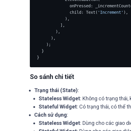
              onPressed: _incrementCounter,

              child: Text(
'Increment'
),

            ),

          ],

        ),

      ),

    );

  }

}
So sánh chi tiết
Trạng thái (State)
:
Stateless Widget
: Không có trạng thái,
Stateful Widget
: Có trạng thái, có thể t
Cách sử dụng
:
Stateless Widget
: Dùng cho các giao di