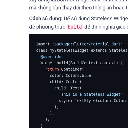
mà không cần thay đổi theo thời gian hoặc 
Cách sử dụng:
Để sử dụng Stateless Widget
đè phương thức
để định nghĩa giao 
build
import 
'package:flutter/material.dart'
;

class MyStatelessWidget extends Stateless
@override
  Widget build(BuildContext context) {

return
 Container(

      color: Colors.blue,

      child: Center(

        child: Text(

'This is a Stateless Widget'
,

          style: TextStyle(color: Colors.white),

        ),

      ),

    );

  }
