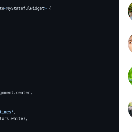
te
<
MyStatefulWidget
>
 {

times'
,
