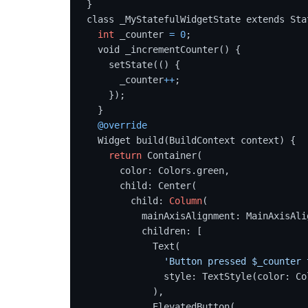
}

class _MyStatefulWidgetState extends Sta
int
 _counter 
=
0
;

  void _incrementCounter() {

    setState(() {

      _counter
+
+
;

    });

  }

@override
  Widget build(BuildContext context) {

return
 Container(

      color: Colors.green,

      child: Center(

        child: 
Column
(

          mainAxisAlignment: MainAxisAlignment.center,

          children: [

            Text(

'Button pressed $_counter 
              style: TextStyle(color: Colors.white),

            ),

            ElevatedButton(
