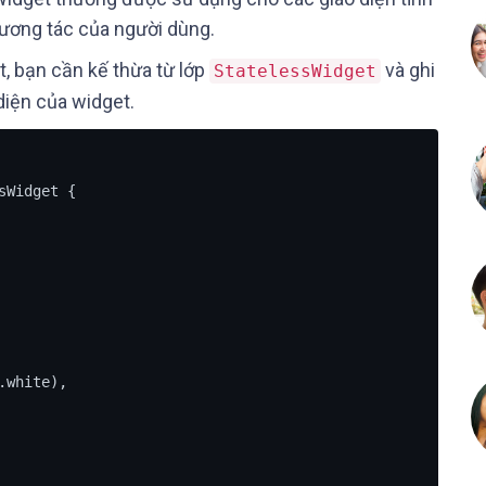
tương tác của người dùng.
, bạn cần kế thừa từ lớp
và ghi
StatelessWidget
diện của widget.
Widget {
