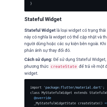
}
Stateful Widget
Stateful Widget
là loại widget có trạng thái
này có nghĩa là widget có thể cập nhật và t
người dùng hoặc các sự kiện bên ngoài. Khi 
phản ánh sự thay đổi đó.
Cách sử dụng:
Để sử dụng Stateful Widget,
phương thức
để trả về một 
createState
widget.
import 
'package:flutter/material.dart'
;

class MyStatefulWidget extends StatefulWi
@override
  _MyStatefulWidgetState createState() 
=