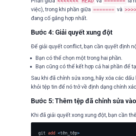
Phần giữa
và
là 
<<<<<<< HEAD
=======
việc), trong khi phần giữa
và
=======
>>>
đang cố gắng hợp nhất.
Bước 4: Giải quyết xung đột
Để giải quyết conflict, bạn cần quyết định n
Bạn có thể chọn một trong hai phần.
Bạn cũng có thể kết hợp cả hai phần để tạ
Sau khi đã chỉnh sửa xong, hãy xóa các dấu 
khỏi tệp tin để nó trở về định dạng chính xác
Bước 5: Thêm tệp đã chỉnh sửa vào
Khi đã giải quyết xong xung đột, bạn cần th
git 
add
<
tên_tệp
>