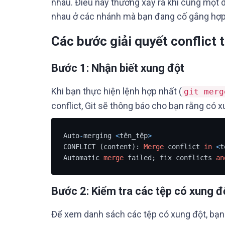
nhau. Điều này thường xảy ra khi cùng một 
nhau ở các nhánh mà bạn đang cố gắng hợp
Các bước giải quyết conflict 
Bước 1: Nhận biết xung đột
Khi bạn thực hiện lệnh hợp nhất (
git merg
conflict, Git sẽ thông báo cho bạn rằng có xu
Auto
-
merging 
<
tên_tệp
>
CONFLICT (content): 
Merge
 conflict 
in
<
t
Automatic 
merge
 failed; fix conflicts 
an
Bước 2: Kiểm tra các tệp có xung đ
Để xem danh sách các tệp có xung đột, bạn 