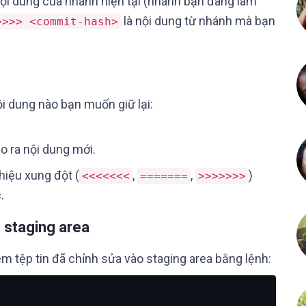
nội dung của nhánh hiện tại (nhánh bạn đang làm
là nội dung từ nhánh mà bạn
>>>> <commit-hash>
ội dung nào bạn muốn giữ lại:
o ra nội dung mới.
hiệu xung đột (
,
,
)
<<<<<<<
=======
>>>>>>>
.
 staging area
êm tệp tin đã chỉnh sửa vào staging area bằng lệnh: