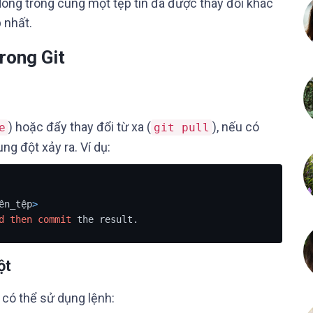
dòng trong cùng một tệp tin đã được thay đổi khác
 nhất.
trong Git
) hoặc đẩy thay đổi từ xa (
), nếu có
e
git pull
ng đột xảy ra. Ví dụ:
ên_tệp
>
d
then
commit
 the result.
ột
có thể sử dụng lệnh: