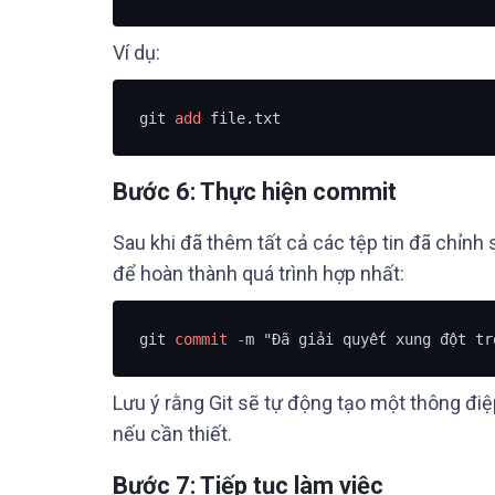
Ví dụ:
git 
add
 file.txt
Bước 6: Thực hiện commit
Sau khi đã thêm tất cả các tệp tin đã chỉnh
để hoàn thành quá trình hợp nhất:
git 
commit
-
m "Đã giải quyết xung đột tr
Lưu ý rằng Git sẽ tự động tạo một thông đ
nếu cần thiết.
Bước 7: Tiếp tục làm việc