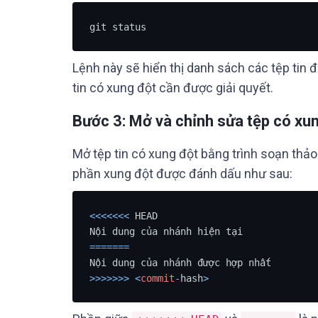
git status
Lệnh này sẽ hiển thị danh sách các tệp tin 
tin có xung đột cần được giải quyết.
Bước 3: Mở và chỉnh sửa tệp có xu
Mở tệp tin có xung đột bằng trình soạn thảo
phần xung đột được đánh dấu như sau:
<<
<<
<<
<
 HEAD

=
=
=
=
=
=
=
>>
>>
>>
>
<
commit
-
hash
>