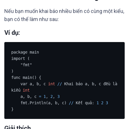
Nếu bạn muốn khai báo nhiều biến có cùng một kiểu,
bạn có thể làm như sau:
Ví dụ:
package main

import (

    "fmt"

)

func main() {

    var a, b, c 
int
/
/
 Khai báo a, b, c đều là 
kiểu 
int
    a, b, c 
=
1
, 
2
, 
3
    fmt.Println(a, b, c) 
/
/
 Kết quả: 
1
2
3
}
Giải thích