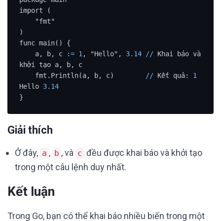
import (

    "fmt"

)

func main() {

    a, b, c :
=
1
, "Hello", 
3.14
/
/
 Khai báo và 
khởi tạo a, b, c

    fmt.Println(a, b, c)        
/
/
 Kết quả: 
1
Hello 
3.14
}
Giải thích
Ở đây,
,
, và
đều được khai báo và khởi tạo
a
b
c
trong một câu lệnh duy nhất.
Kết luận
Trong Go, bạn có thể khai báo nhiều biến trong một