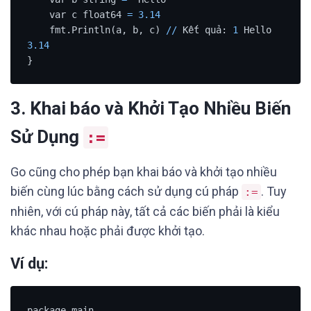
    var c float64 
=
3.14
    fmt.Println(a, b, c) 
/
/
 Kết quả: 
1
 Hello 
3.14
}
3.
Khai báo và Khởi Tạo Nhiều Biến
Sử Dụng
:=
Go cũng cho phép bạn khai báo và khởi tạo nhiều
biến cùng lúc bằng cách sử dụng cú pháp
. Tuy
:=
nhiên, với cú pháp này, tất cả các biến phải là kiểu
khác nhau hoặc phải được khởi tạo.
Ví dụ:
package main
