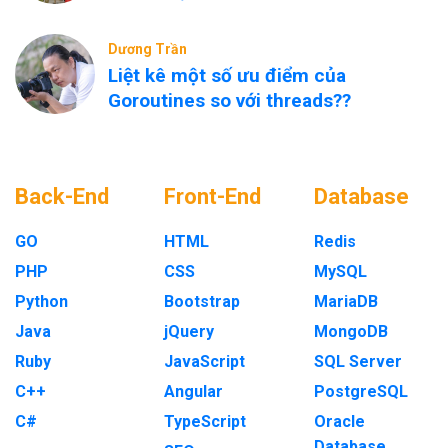
Dương Trần
Liệt kê một số ưu điểm của
Goroutines so với threads??
Back-End
Front-End
Database
GO
HTML
Redis
PHP
CSS
MySQL
Python
Bootstrap
MariaDB
Java
jQuery
MongoDB
Ruby
JavaScript
SQL Server
C++
Angular
PostgreSQL
C#
TypeScript
Oracle
Database