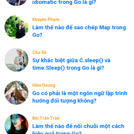
idiomatic trong Go là gì?
Khuyên Phạm
Làm thế nào để sao chép Map trong
Go?
Chư Sê
Sự khác biệt giữa C.sleep() và
time.Sleep() trong Go là gì?
Hiền Dương
Go có phải là một ngôn ngữ lập trình
hướng đối tượng không?
Bội Trân Trần
Làm thế nào để nối chuỗi một cách
hiệu quả trong Go?