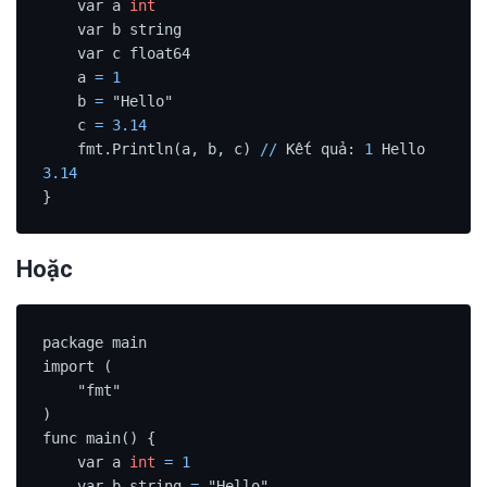
    var a 
int
    var b string

    var c float64

    a 
=
1
    b 
=
 "Hello"

    c 
=
3.14
    fmt.Println(a, b, c) 
/
/
 Kết quả: 
1
 Hello 
3.14
}
Hoặc
package main

import (

    "fmt"

)

func main() {

    var a 
int
=
1
    var b string 
=
 "Hello"
