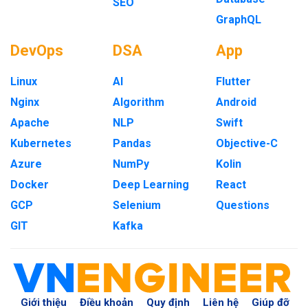
SEO
GraphQL
DevOps
DSA
App
Linux
AI
Flutter
Nginx
Algorithm
Android
Apache
NLP
Swift
Kubernetes
Pandas
Objective-C
Azure
NumPy
Kolin
Docker
Deep Learning
React
GCP
Selenium
Questions
GIT
Kafka
Giới thiệu
Điều khoản
Quy định
Liên hệ
Giúp đỡ