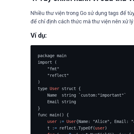
Nhiều thư viện trong Go sử dụng tags để tù
để chỉ định cách thức mà thư viện nên xử lý
Ví dụ:
package main

import (

    "fmt"

    "reflect"

)

type 
User
 struct {

    Name  string `custom:"important"`

    Email string

}

func main() {

user
 :
=
User
{Name: "Alice", Email: "
    t :
=
 reflect.TypeOf(
user
)
