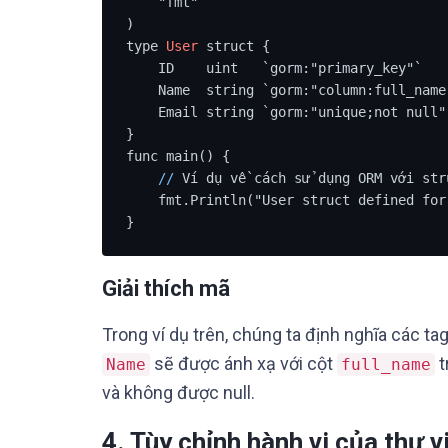
    "fmt"

)

type 
User
 struct {

    ID    uint   `gorm:"primary_key"`

    Name  string `gorm:"column:full_name"`

    Email string `gorm:"unique;not null"`

}

func main() {

/
/
 Ví dụ về cách sử dụng ORM với stru
    fmt.Println("User struct defined for ORM")

}
Giải thích mã
Trong ví dụ trên, chúng ta định nghĩa các t
sẽ được ánh xạ với cột
t
Name
full_name
và không được null.
4.
Tùy chỉnh hành vi của thư v