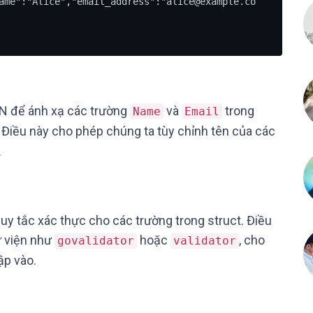
ame":"Alice","email_address":"alice@example.co
ON để ánh xạ các trường
và
trong
Name
Email
 Điều này cho phép chúng ta tùy chỉnh tên của các
.
uy tắc xác thực cho các trường trong struct. Điều
ư viện như
hoặc
, cho
govalidator
validator
ập vào.