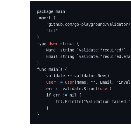
package main

import (

    "github.com/go-playground/validator/v10"

    "fmt"

)

type 
User
 struct {

    Name  string `validate:"required"`

    Email string `validate:"required,email"`

}

func main() {

    validate :
=
 validator.New()

user
 :
=
User
{Name: "", Email: "invali
    err :
=
 validate.Struct(
user
)

    if err 
!=
 nil {

        fmt.Println("Validation failed:", err)

    }

}