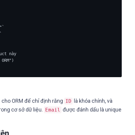
ct này

ag cho ORM để chỉ định rằng
là khóa chính, và
ID
rong cơ sở dữ liệu.
được đánh dấu là unique
Email
iện