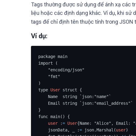
Tags thường được sử dụng để ánh xạ các trư
liệu hoặc các định dạng khác. Ví dụ, khi sử 
tags để chỉ định tên thuộc tính trong JSON 
Ví dụ:
package main

import (

    "encoding/json"

    "fmt"

)

type 
User
 struct {

    Name  string `json:"name"`

    Email string `json:"email_address"`

}

func main() {

user
 :
=
User
{Name: "Alice", Email: "
    jsonData, _ :
=
 json.Marshal(
user
)
