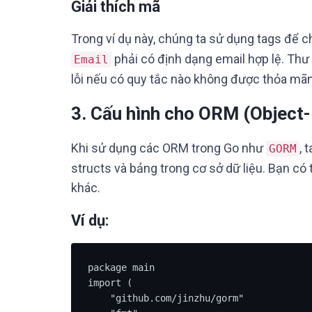
Giải thích mã
Trong ví dụ này, chúng ta sử dụng tags để c
phải có định dạng email hợp lệ. Thư
Email
lỗi nếu có quy tắc nào không được thỏa mãn
3.
Cấu hình cho ORM (Object-
Khi sử dụng các ORM trong Go như
, 
GORM
structs và bảng trong cơ sở dữ liệu. Bạn có t
khác.
Ví dụ:
package main

import (

    "github.com/jinzhu/gorm"
