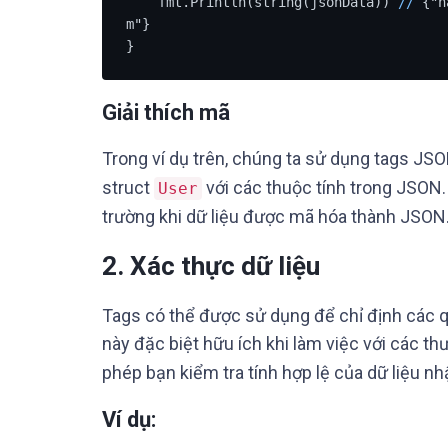
    fmt.Println(string(jsonData)) 
/
/
 {"n
m"}

}
Giải thích mã
Trong ví dụ trên, chúng ta sử dụng tags JS
struct
với các thuộc tính trong JSON.
User
trường khi dữ liệu được mã hóa thành JSON
2.
Xác thực dữ liệu
Tags có thể được sử dụng để chỉ định các q
này đặc biệt hữu ích khi làm việc với các th
phép bạn kiểm tra tính hợp lệ của dữ liệu nh
Ví dụ: