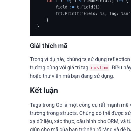
for
 i :
=
0
; i 
<
 t.NumField(); i
+
+
 {

        field :
=
 t.Field(i)

        fmt.Printf("Field: %s, Tag: %sn", field.Name, field.Tag.Get("custom"))

    }

}
Giải thích mã
Trong ví dụ này, chúng ta sử dụng reflection 
trường cùng với giá trị tag
. Điều nà
custom
hoặc thư viện mà bạn đang sử dụng.
Kết luận
Tags trong Go là một công cụ rất mạnh mẽ 
trường trong structs. Chúng có thể được s
xạ dữ liệu, xác thực, cấu hình cho ORM, và t
giúp cho mã của bạn trở nên rõ ràng và dễ bả