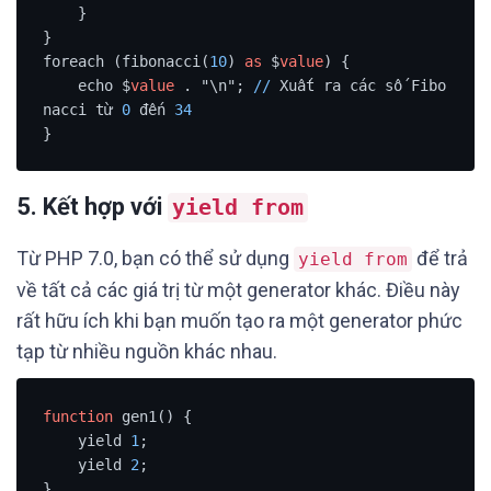
    }

}

foreach (fibonacci(
10
) 
as
 $
value
) {

    echo $
value
 . "\n"; 
/
/
 Xuất ra các số Fibo
nacci từ 
0
 đến 
34
}
5. Kết hợp với
yield from
Từ PHP 7.0, bạn có thể sử dụng
để trả
yield from
về tất cả các giá trị từ một generator khác. Điều này
rất hữu ích khi bạn muốn tạo ra một generator phức
tạp từ nhiều nguồn khác nhau.
function
 gen1() {

    yield 
1
;

    yield 
2
;
