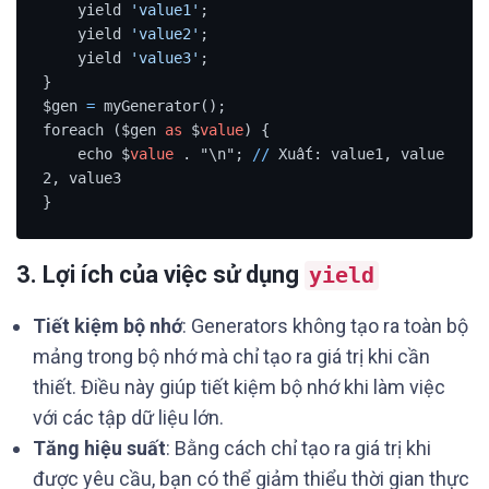
    yield 
'value1'
;

    yield 
'value2'
;

    yield 
'value3'
;

}

$gen 
=
 myGenerator();

foreach ($gen 
as
 $
value
) {

    echo $
value
 . "\n"; 
/
/
 Xuất: value1, value
2, value3

}
3. Lợi ích của việc sử dụng
yield
Tiết kiệm bộ nhớ
: Generators không tạo ra toàn bộ
mảng trong bộ nhớ mà chỉ tạo ra giá trị khi cần
thiết. Điều này giúp tiết kiệm bộ nhớ khi làm việc
với các tập dữ liệu lớn.
Tăng hiệu suất
: Bằng cách chỉ tạo ra giá trị khi
được yêu cầu, bạn có thể giảm thiểu thời gian thực