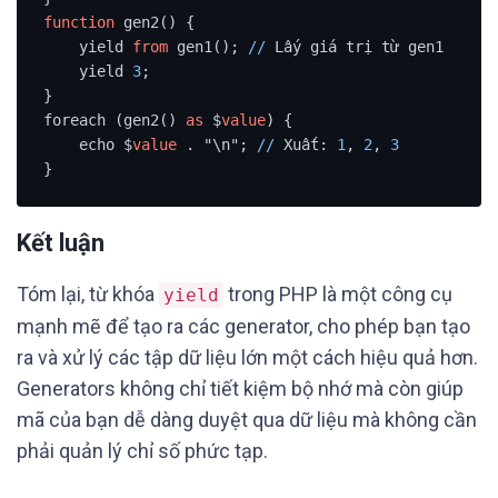
function
 gen2() {

    yield 
from
 gen1(); 
/
/
 Lấy giá trị từ gen1

    yield 
3
;

}

foreach (gen2() 
as
 $
value
) {

    echo $
value
 . "\n"; 
/
/
 Xuất: 
1
, 
2
, 
3
}
Kết luận
Tóm lại, từ khóa
trong PHP là một công cụ
yield
mạnh mẽ để tạo ra các generator, cho phép bạn tạo
ra và xử lý các tập dữ liệu lớn một cách hiệu quả hơn.
Generators không chỉ tiết kiệm bộ nhớ mà còn giúp
mã của bạn dễ dàng duyệt qua dữ liệu mà không cần
phải quản lý chỉ số phức tạp.