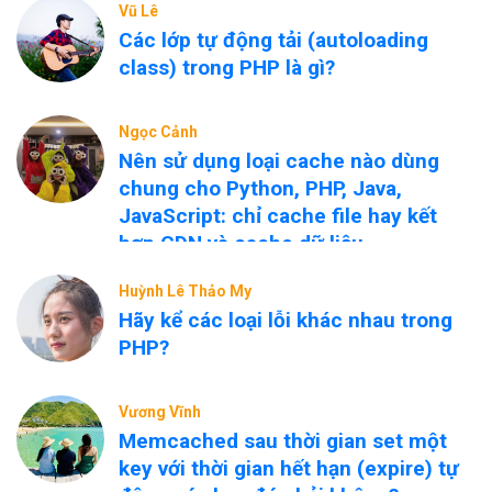
Vũ Lê
Các lớp tự động tải (autoloading
class) trong PHP là gì?
Ngọc Cảnh
Nên sử dụng loại cache nào dùng
chung cho Python, PHP, Java,
JavaScript: chỉ cache file hay kết
hợp CDN và cache dữ liệu
nóng/nguội?
Huỳnh Lê Thảo My
Hãy kể các loại lỗi khác nhau trong
PHP?
Vương Vĩnh
Memcached sau thời gian set một
key với thời gian hết hạn (expire) tự