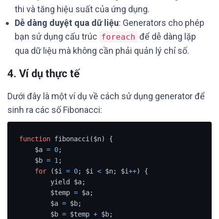
thi và tăng hiệu suất của ứng dụng.
Dễ dàng duyệt qua dữ liệu
: Generators cho phép
bạn sử dụng cấu trúc
để dễ dàng lặp
foreach
qua dữ liệu mà không cần phải quản lý chỉ số.
4. Ví dụ thực tế
Dưới đây là một ví dụ về cách sử dụng generator để
sinh ra các số Fibonacci:
function
 fibonacci($n) {

    $a 
=
0
;

    $b 
=
1
;

for
 ($i 
=
0
; $i 
<
 $n; $i
+
+
) {

        yield $a;

        $temp 
=
 $a;

        $a 
=
 $b;

        $b 
=
 $temp 
+
 $b;
