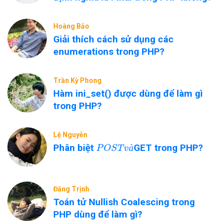
Hoàng Bảo
Giải thích cách sử dụng các
enumerations trong PHP?
Trần Kỳ Phong
Hàm ini_set() được dùng để làm gì
trong PHP?
Lệ Nguyễn
P
O
S
T
v
à
Phân biệt
GET trong PHP?
à
Đăng Trịnh
Toán tử Nullish Coalescing trong
PHP dùng để làm gì?