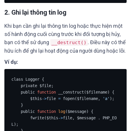
2. Ghi lại thông tin log
Khi bạn cần ghi lại thông tin log hoặc thực hiện một
số hành động cuối cùng trước khi đối tượng bị hủy,
bạn có thể sử dụng
. Điều này có thể
__destruct()
hữu ích để ghi lại hoạt động của người dùng hoặc lỗi.
Ví dụ:
class Logger {

    private $file;

    public 
function
 __construct($filename) {

        $this
-
>
file 
=
 fopen($filename, 
'a'
);

    }

    public 
function
log
($message) {

        fwrite($this
-
>
file, $message . PHP_EO
L);

    }
