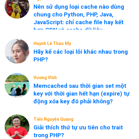
Nên sử dụng loại cache nào dùng
chung cho Python, PHP, Java,
JavaScript: chỉ cache file hay kết
hợp CDN và cache dữ liệu
nóng/nguội?
Huỳnh Lê Thảo My
Hãy kể các loại lỗi khác nhau trong
PHP?
Vương Vĩnh
Memcached sau thời gian set một
key với thời gian hết hạn (expire) tự
động xóa key đó phải không?
Tiến Nguyễn Quang
Giải thích thứ tự ưu tiên cho trait
trong PHP?