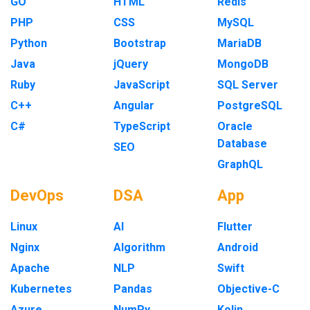
GO
HTML
Redis
PHP
CSS
MySQL
Python
Bootstrap
MariaDB
Java
jQuery
MongoDB
Ruby
JavaScript
SQL Server
C++
Angular
PostgreSQL
C#
TypeScript
Oracle
Database
SEO
GraphQL
DevOps
DSA
App
Linux
AI
Flutter
Nginx
Algorithm
Android
Apache
NLP
Swift
Kubernetes
Pandas
Objective-C
Azure
NumPy
Kolin