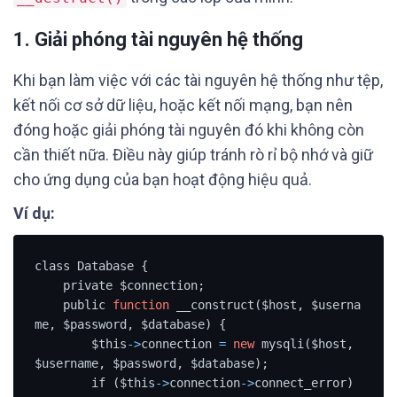
1. Giải phóng tài nguyên hệ thống
Khi bạn làm việc với các tài nguyên hệ thống như tệp,
kết nối cơ sở dữ liệu, hoặc kết nối mạng, bạn nên
đóng hoặc giải phóng tài nguyên đó khi không còn
cần thiết nữa. Điều này giúp tránh rò rỉ bộ nhớ và giữ
cho ứng dụng của bạn hoạt động hiệu quả.
Ví dụ:
class Database {

    private $connection;

    public 
function
 __construct($host, $userna
me, $password, $database) {

        $this
-
>
connection 
=
new
 mysqli($host, 
$username, $password, $database);

        if ($this
-
>
connection
-
>
connect_error) 