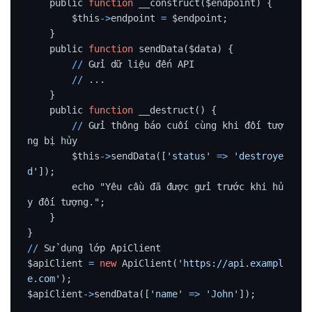
    public 
function
 __construct($endpoint) {

        $this
-
>
endpoint 
=
 $endpoint;

    }

    public 
function
 sendData($data) {

/
/
 Gửi dữ liệu đến API

/
/
 ...

    }

    public 
function
 __destruct() {

/
/
 Gửi thông báo cuối cùng khi đối tượ
ng bị hủy

        $this
-
>
sendData([
'status'
=
>
'destroye
d'
]);

        echo "Yêu cầu đã được gửi trước khi hủ
y đối tượng.";

    }

/
/
 Sử dụng lớp ApiClient

$apiClient 
=
new
 ApiClient(
'https://api.exampl
e.com'
);

$apiClient
-
>
sendData([
'name'
=
>
'John'
]);