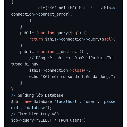
{

            die("Kết nối thất bại: " . $this
-
>
connection
-
>
connect_error);

        }

    }

    public 
function
 query($
sql
) {

return
 $this
-
>
connection
-
>
query($
sql
);

    }

    public 
function
 __destruct() {

/
/
 Đóng kết nối cơ sở dữ liệu khi đối 
tượng bị hủy

        $this
-
>
connection
-
>
close
();

        echo "Kết nối cơ sở dữ liệu đã đóng.";

    }

/
/
 Sử dụng lớp Database

$db 
=
new
 Database(
'localhost'
, 
'user'
, 
'passw
ord'
, 
'database'
/
/
 Thực hiện truy vấn

$db
-
>
query("SELECT * FROM users");