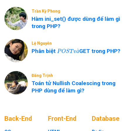
Trần Kỳ Phong
Hàm ini_set() được dùng để làm gì
trong PHP?
Lệ Nguyễn
P
O
S
T
v
à
Phân biệt
GET trong PHP?
à
Đăng Trịnh
Toán tử Nullish Coalescing trong
PHP dùng để làm gì?
Back-End
Front-End
Database