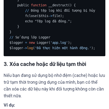
    public 
function
 __destruct() {

/
/
 Đóng tệp log khi đối tượng bị hủy

        fclose($this
-
>
file);

        echo "Tệp log đã đóng.";

    }

/
/
 Sử dụng lớp Logger

$logger 
=
new
 Logger(
'app.log'
);

$logger
-
>
log
(
'Đã thực hiện một hành động.'
);
3. Xóa cache hoặc dữ liệu tạm thời
Nếu bạn đang sử dụng bộ nhớ đệm (cache) hoặc lưu
trữ tạm thời trong ứng dụng của mình, bạn có thể
cần xóa các dữ liệu này khi đối tượng không còn cần
thiết nữa.
Ví dụ: