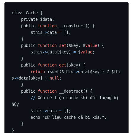
class Cache {

    private $data;

    public 
function
 __construct() {

        $this
-
>
data 
=
 [];

    }

    public 
function
set
($key, $
value
) {

        $this
-
>
data[$key] 
=
 $
value
;

    }

    public 
function
get
($key) {

return
 isset($this
-
>
data[$key]) ? $thi
s
-
>
data[$key] : 
null
;

    }

    public 
function
 __destruct() {

/
/
 Xóa dữ liệu cache khi đối tượng bị 
hủy

        $this
-
>
data 
=
 [];

        echo "Dữ liệu cache đã bị xóa.";

    }
