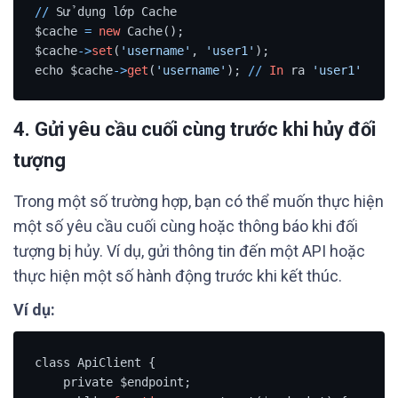
/
/
 Sử dụng lớp Cache

$cache 
=
new
 Cache();

$cache
-
>
set
(
'username'
, 
'user1'
);

echo $cache
-
>
get
(
'username'
); 
/
/
In
 ra 
'user1'
4. Gửi yêu cầu cuối cùng trước khi hủy đối
tượng
Trong một số trường hợp, bạn có thể muốn thực hiện
một số yêu cầu cuối cùng hoặc thông báo khi đối
tượng bị hủy. Ví dụ, gửi thông tin đến một API hoặc
thực hiện một số hành động trước khi kết thúc.
Ví dụ:
class ApiClient {

    private $endpoint;
