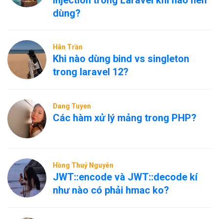
Injection trong Laravel khi nào nên
dùng?
Hân Trần
Khi nào dùng bind vs singleton
trong laravel 12?
Dang Tuyen
Các hàm xử lý mảng trong PHP?
Hồng Thuỷ Nguyễn
JWT::encode và JWT::decode kí
như nào có phải hmac ko?