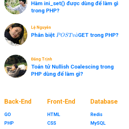
Hàm ini_set() được dùng để làm gì
trong PHP?
Lệ Nguyễn
P
O
S
T
v
à
Phân biệt
GET trong PHP?
à
Đăng Trịnh
Toán tử Nullish Coalescing trong
PHP dùng để làm gì?
Back-End
Front-End
Database
GO
HTML
Redis
PHP
CSS
MySQL