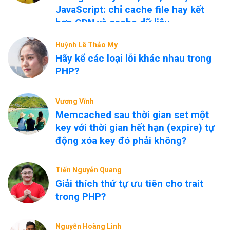
JavaScript: chỉ cache file hay kết
hợp CDN và cache dữ liệu
nóng/nguội?
Huỳnh Lê Thảo My
Hãy kể các loại lỗi khác nhau trong
PHP?
Vương Vĩnh
Memcached sau thời gian set một
key với thời gian hết hạn (expire) tự
động xóa key đó phải không?
Tiến Nguyễn Quang
Giải thích thứ tự ưu tiên cho trait
trong PHP?
Nguyễn Hoàng Linh