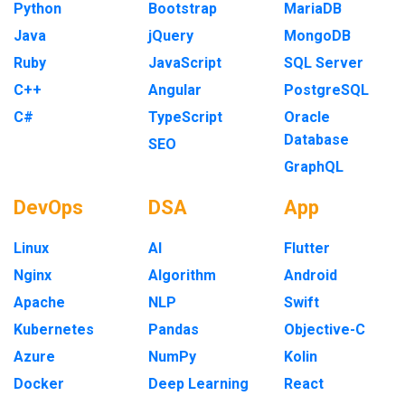
Python
Bootstrap
MariaDB
Java
jQuery
MongoDB
Ruby
JavaScript
SQL Server
C++
Angular
PostgreSQL
C#
TypeScript
Oracle
Database
SEO
GraphQL
DevOps
DSA
App
Linux
AI
Flutter
Nginx
Algorithm
Android
Apache
NLP
Swift
Kubernetes
Pandas
Objective-C
Azure
NumPy
Kolin
Docker
Deep Learning
React