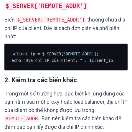
$_SERVER['REMOTE_ADDR']
Biến
thường chứa địa
$_SERVER['REMOTE_ADDR']
chỉ IP của client. Đây là cách đơn giản và phổ biến
nhất:
$client_ip 
=
 $_SERVER[
'REMOTE_ADDR'
];

echo "Địa chỉ IP của client: " . $client_ip;
2. Kiểm tra các biến khác
Trong một số trường hợp, đặc biệt khi ứng dụng của
bạn nằm sau một proxy hoặc load balancer, địa chỉ IP
của client có thể không được lưu trong
. Bạn nên kiểm tra các biến khác để
REMOTE_ADDR
đảm bảo bạn lấy được địa chỉ IP chính xác: