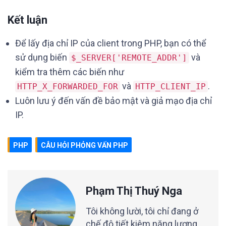
Kết luận
Để lấy địa chỉ IP của client trong PHP, bạn có thể
sử dụng biến
và
$_SERVER['REMOTE_ADDR']
kiểm tra thêm các biến như
và
.
HTTP_X_FORWARDED_FOR
HTTP_CLIENT_IP
Luôn lưu ý đến vấn đề bảo mật và giả mạo địa chỉ
IP.
PHP
CÂU HỎI PHỎNG VẤN PHP
Phạm Thị Thuý Nga
Tôi không lười, tôi chỉ đang ở
chế độ tiết kiệm năng lượng