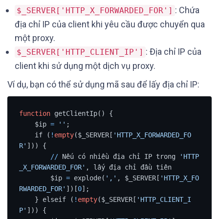
: Chứa
$_SERVER['HTTP_X_FORWARDED_FOR']
địa chỉ IP của client khi yêu cầu được chuyển qua
một proxy.
: Địa chỉ IP của
$_SERVER['HTTP_CLIENT_IP']
client khi sử dụng một dịch vụ proxy.
Ví dụ, bạn có thể sử dụng mã sau để lấy địa chỉ IP:
function
 getClientIp() {

    $ip 
=
''
;

    if (
!
empty
($_SERVER[
'HTTP_X_FORWARDED_FO
R'
])) {

/
/
 Nếu có nhiều địa chỉ IP trong 
'HTTP
_X_FORWARDED_FOR'
, lấy địa chỉ đầu tiên

        $ip 
=
 explode(
','
, $_SERVER[
'HTTP_X_FO
RWARDED_FOR'
])[
0
];

    } elseif (
!
empty
($_SERVER[
'HTTP_CLIENT_I
P'
])) {
