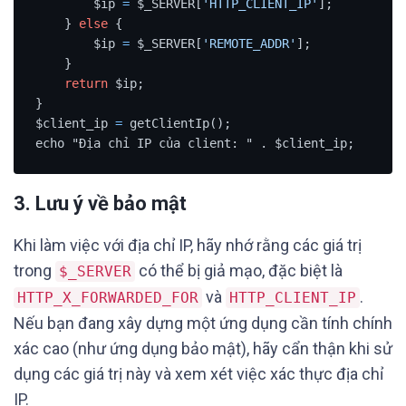
        $ip 
=
 $_SERVER[
'HTTP_CLIENT_IP'
];

    } 
else
 {

        $ip 
=
 $_SERVER[
'REMOTE_ADDR'
];

    }

return
 $ip;

}

$client_ip 
=
 getClientIp();

echo "Địa chỉ IP của client: " . $client_ip;
3. Lưu ý về bảo mật
Khi làm việc với địa chỉ IP, hãy nhớ rằng các giá trị
trong
có thể bị giả mạo, đặc biệt là
$_SERVER
và
.
HTTP_X_FORWARDED_FOR
HTTP_CLIENT_IP
Nếu bạn đang xây dựng một ứng dụng cần tính chính
xác cao (như ứng dụng bảo mật), hãy cẩn thận khi sử
dụng các giá trị này và xem xét việc xác thực địa chỉ
IP.