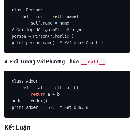
class Person:

    def __init__(self, name):

        self.name 
=
 name

# Gọi lớp để tạo một thể hiện

person 
=
 Person("Charlie")

print(person.name)  # Kết quả: Charlie
4. Đối Tượng Với Phương Thức
__call__
class Adder:

    def __call__(self, a, b):

return
 a 
+
 b

adder 
=
 Adder()

print(adder(
3
, 
5
))  # Kết quả: 
8
Kết Luận