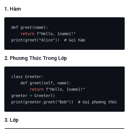
1. Hàm
def greet(name):

return
 f"Hello, {name}!"

print(greet("Alice"))  # Gọi hàm
2. Phương Thức Trong Lớp
class Greeter:

    def greet(self, name):

return
 f"Hello, {name}!"

greeter 
=
 Greeter()

print(greeter.greet("Bob"))  # Gọi phương thức
3. Lớp