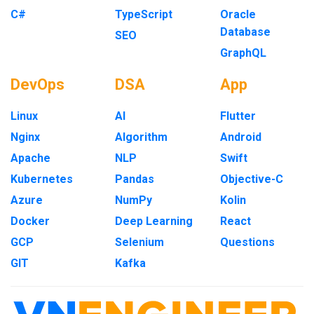
C#
TypeScript
Oracle
Database
SEO
GraphQL
DevOps
DSA
App
Linux
AI
Flutter
Nginx
Algorithm
Android
Apache
NLP
Swift
Kubernetes
Pandas
Objective-C
Azure
NumPy
Kolin
Docker
Deep Learning
React
GCP
Selenium
Questions
GIT
Kafka