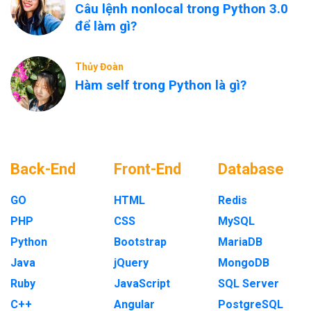
Câu lệnh nonlocal trong Python 3.0
để làm gì?
Thủy Đoàn
Hàm self trong Python là gì?
Back-End
Front-End
Database
GO
HTML
Redis
PHP
CSS
MySQL
Python
Bootstrap
MariaDB
Java
jQuery
MongoDB
Ruby
JavaScript
SQL Server
C++
Angular
PostgreSQL