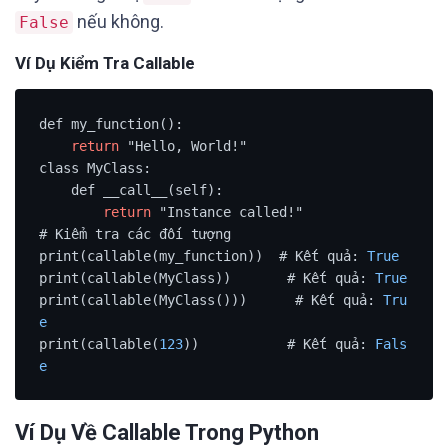
nếu không.
False
Ví Dụ Kiểm Tra Callable
def my_function():

return
 "Hello, World!"

class MyClass:

    def __call__(self):

return
 "Instance called!"

# Kiểm tra các đối tượng

print(callable(my_function))  # Kết quả: 
True
print(callable(MyClass))       # Kết quả: 
True
print(callable(MyClass()))      # Kết quả: 
Tru
e
print(callable(
123
))           # Kết quả: 
Fals
e
Ví Dụ Về Callable Trong Python