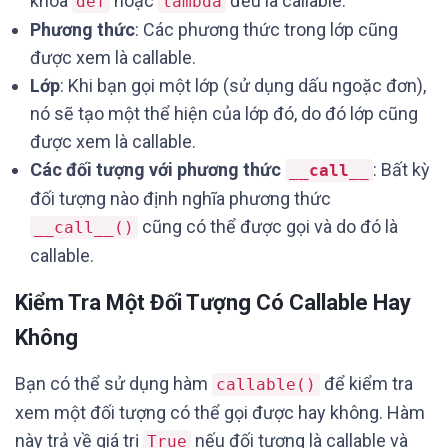
khóa
hoặc
đều là callable.
def
lambda
Phương thức
: Các phương thức trong lớp cũng
được xem là callable.
Lớp
: Khi bạn gọi một lớp (sử dụng dấu ngoặc đơn),
nó sẽ tạo một thể hiện của lớp đó, do đó lớp cũng
được xem là callable.
Các đối tượng với phương thức
: Bất kỳ
__call__
đối tượng nào định nghĩa phương thức
cũng có thể được gọi và do đó là
__call__()
callable.
Kiểm Tra Một Đối Tượng Có Callable Hay
Không
Bạn có thể sử dụng hàm
để kiểm tra
callable()
xem một đối tượng có thể gọi được hay không. Hàm
này trả về giá trị
nếu đối tượng là callable và
True