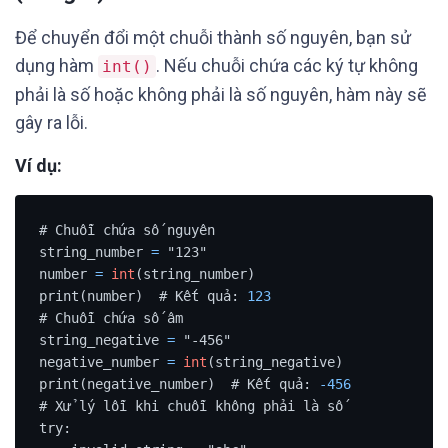
Để chuyển đổi một chuỗi thành số nguyên, bạn sử
dụng hàm
. Nếu chuỗi chứa các ký tự không
int()
phải là số hoặc không phải là số nguyên, hàm này sẽ
gây ra lỗi.
Ví dụ:
# Chuỗi chứa số nguyên

string_number 
=
 "123"

number 
=
int
(string_number)

print(number)  # Kết quả: 
123
# Chuỗi chứa số âm

string_negative 
=
 "-456"

negative_number 
=
int
(string_negative)

print(negative_number)  # Kết quả: 
-456
# Xử lý lỗi khi chuỗi không phải là số

try:
