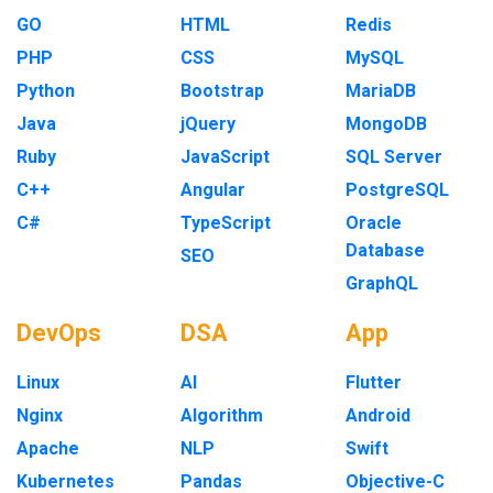
GO
HTML
Redis
PHP
CSS
MySQL
Python
Bootstrap
MariaDB
Java
jQuery
MongoDB
Ruby
JavaScript
SQL Server
C++
Angular
PostgreSQL
C#
TypeScript
Oracle
Database
SEO
GraphQL
DevOps
DSA
App
Linux
AI
Flutter
Nginx
Algorithm
Android
Apache
NLP
Swift
Kubernetes
Pandas
Objective-C