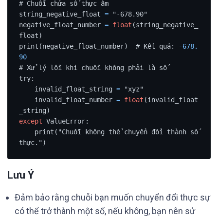
# Chuỗi chứa số thực âm

string_negative_float 
=
 "-678.90"

negative_float_number 
=
float
(string_negative_
float)

print(negative_float_number)  # Kết quả: 
-678.
90
# Xử lý lỗi khi chuỗi không phải là số

try:

    invalid_float_string 
=
 "xyz"

    invalid_float_number 
=
float
(invalid_float
except
 ValueError:

    print("Chuỗi không thể chuyển đổi thành số 
thực.")
Lưu Ý
Đảm bảo rằng chuỗi bạn muốn chuyển đổi thực sự
có thể trở thành một số, nếu không, bạn nên sử