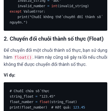
    invalid_string 
=
 "abc"

    invalid_number 
=
int
except
 ValueError:

    print("Chuỗi không thể chuyển đổi thành số 
nguyên.")
2. Chuyển đổi chuỗi thành số thực (Float)
Để chuyển đổi một chuỗi thành số thực, bạn sử dụng
hàm
. Hàm này cũng sẽ gây ra lỗi nếu chuỗi
float()
không thể được chuyển đổi thành số thực.
Ví dụ:
# Chuỗi chứa số thực

string_float 
=
 "123.45"

float_number 
=
float
(string_float)

print(float_number)  # Kết quả: 
123.45