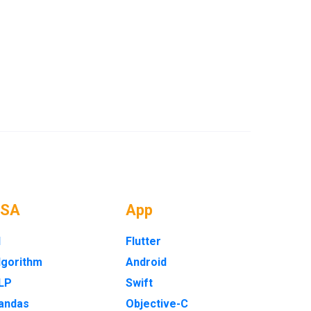
DSA
App
I
Flutter
lgorithm
Android
LP
Swift
andas
Objective-C