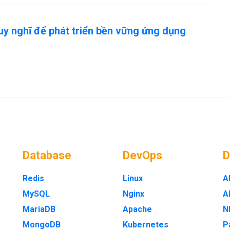
uy nghĩ để phát triển bền vững ứng dụng
Database
DevOps
Redis
Linux
A
MySQL
Nginx
A
MariaDB
Apache
N
MongoDB
Kubernetes
P