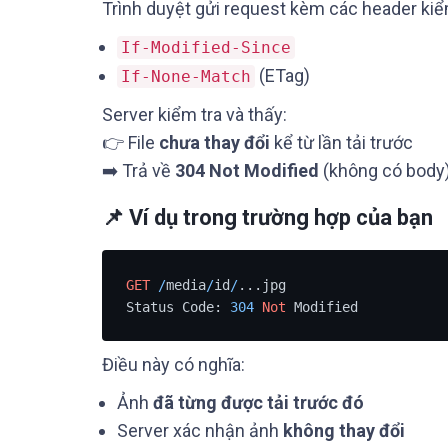
Trình duyệt gửi request kèm các header kiểm
If-Modified-Since
(ETag)
If-None-Match
Server kiểm tra và thấy:
👉 File
chưa thay đổi
kể từ lần tải trước
➡️ Trả về
304 Not Modified
(không có body
📌 Ví dụ trong trường hợp của bạn
GET
/
media
/
id
/
...jpg

Status Code: 
304
Not
Điều này có nghĩa:
Ảnh
đã từng được tải trước đó
Server xác nhận ảnh
không thay đổi