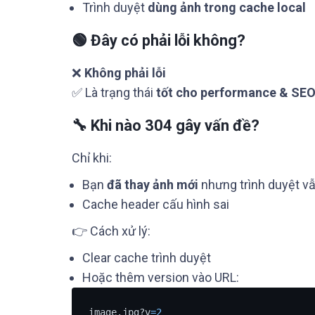
Trình duyệt
dùng ảnh trong cache local
🟢 Đây có phải lỗi không?
❌
Không phải lỗi
✅ Là trạng thái
tốt cho performance & SE
🔧 Khi nào 304 gây vấn đề?
Chỉ khi:
Bạn
đã thay ảnh mới
nhưng trình duyệt vẫ
Cache header cấu hình sai
👉 Cách xử lý:
Clear cache trình duyệt
Hoặc thêm version vào URL:
image.jpg?v
=
2