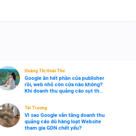
Hoàng Thị Hoài Thu
Google ăn hết phần của publisher
rồi, web nhỏ còn cửa nào không?
Khi doanh thu quảng cáo sụt thê
thảm, web nhỏ còn cách nào duy
trì? Không còn sống nhờ
Tài Trương
AdSense, web nhỏ có thể chuyển
Vì sao Google vẫn tăng doanh thu
hướng ra sao?
quảng cáo dù hàng loạt Website
tham gia GDN chết yểu?