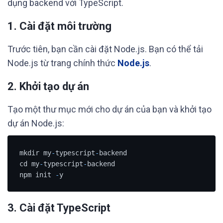
dụng backend với TypeScript.
1. Cài đặt môi trường
Trước tiên, bạn cần cài đặt Node.js. Bạn có thể tải
Node.js từ trang chính thức
Node.js
.
2. Khởi tạo dự án
Tạo một thư mục mới cho dự án của bạn và khởi tạo
dự án Node.js:
mkdir my
-
typescript
-
backend

cd my
-
typescript
-
backend

npm init 
-
y
3. Cài đặt TypeScript