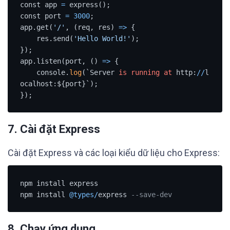
const app 
=
 express();

const port 
=
3000
;

app.get(
'/'
, (req, res) 
=
>
 {

    res.send(
'Hello World!'
);

});

app.listen(port, () 
=
>
 {

    console.
log
(`Server 
is
running
at
 http:
/
/
l
ocalhost:${port}`);

});
7. Cài đặt Express
Cài đặt Express và các loại kiểu dữ liệu cho Express:
npm install express

npm install 
@types
/
express 
--save-dev
8. Chạy ứng dụng