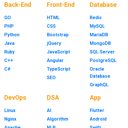
Back-End
Front-End
Database
GO
HTML
Redis
PHP
CSS
MySQL
Python
Bootstrap
MariaDB
Java
jQuery
MongoDB
Ruby
JavaScript
SQL Server
C++
Angular
PostgreSQL
C#
TypeScript
Oracle
Database
SEO
GraphQL
DevOps
DSA
App
Linux
AI
Flutter
Nginx
Algorithm
Android
Apache
NLP
Swift