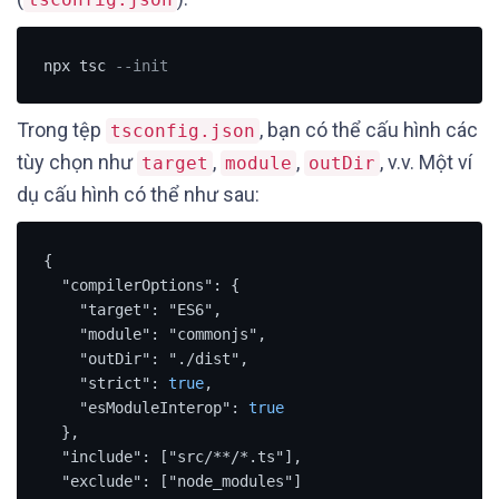
npx tsc 
--init
Trong tệp
, bạn có thể cấu hình các
tsconfig.json
tùy chọn như
,
,
, v.v. Một ví
target
module
outDir
dụ cấu hình có thể như sau:
{

  "compilerOptions": {

    "target": "ES6",

    "module": "commonjs",

    "outDir": "./dist",

    "strict": 
true
,

    "esModuleInterop": 
true
  },

  "include": ["src/**/*.ts"],

  "exclude": ["node_modules"]
