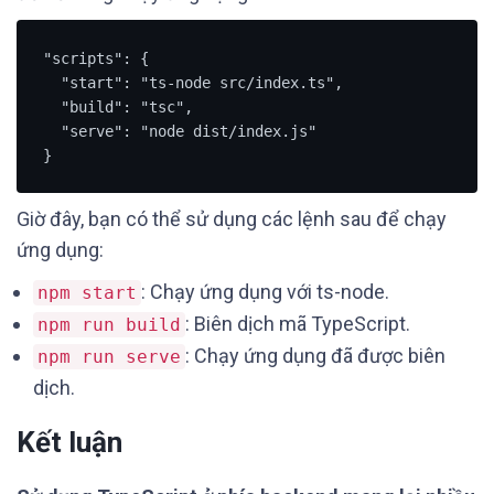
"scripts": {

  "start": "ts-node src/index.ts",

  "build": "tsc",

  "serve": "node dist/index.js"

}
Giờ đây, bạn có thể sử dụng các lệnh sau để chạy
ứng dụng:
: Chạy ứng dụng với ts-node.
npm start
: Biên dịch mã TypeScript.
npm run build
: Chạy ứng dụng đã được biên
npm run serve
dịch.
Kết luận