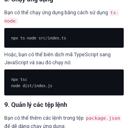
Bạn có thể chạy ứng dụng bằng cách sử dụng
ts-
:
node
npx ts
-
node src
/
index.ts
Hoặc, bạn có thể biên dịch mã TypeScript sang
JavaScript và sau đó chạy nó:
npx tsc

node dist
/
index.js
9. Quản lý các tệp lệnh
Bạn có thể thêm các lệnh trong tệp
package.json
để dễ dàng chạy ứng dụng: