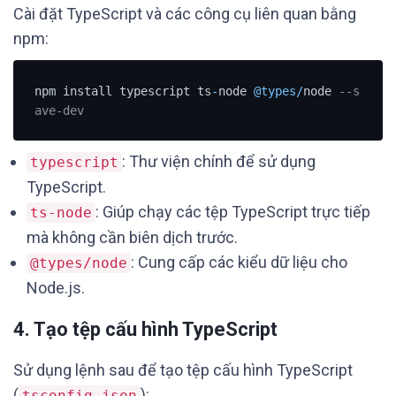
Cài đặt TypeScript và các công cụ liên quan bằng
npm:
npm install typescript ts
-
node 
@types
/
node 
--s
ave-dev
: Thư viện chính để sử dụng
typescript
TypeScript.
: Giúp chạy các tệp TypeScript trực tiếp
ts-node
mà không cần biên dịch trước.
: Cung cấp các kiểu dữ liệu cho
@types/node
Node.js.
4. Tạo tệp cấu hình TypeScript
Sử dụng lệnh sau để tạo tệp cấu hình TypeScript
(
):
tsconfig.json