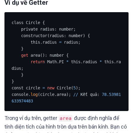
Ví dụ về Getter
class Circle {

    private radius: number;

    constructor(radius: number) {

        this.radius 
=
 radius;

    }

get
 area(): number {

return
 Math.PI 
*
 this.radius 
*
 this.ra
dius;

    }

}

const circle 
=
new
 Circle(
5
);

console.
log
(circle.area); 
/
/
 Kết quả: 
78.53981
633974483
Trong ví dụ trên, getter
được định nghĩa để
area
tính diện tích của hình tròn dựa trên bán kính. Bạn có