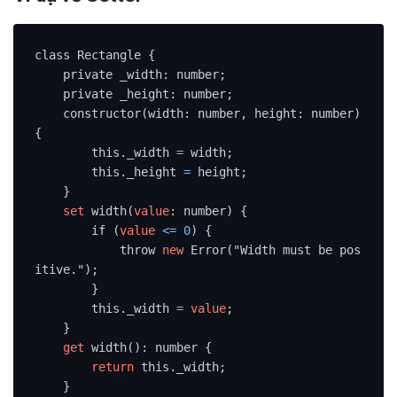
class Rectangle {

    private _width: number;

    private _height: number;

    constructor(width: number, height: number) 
{

        this._width 
=
 width;

        this._height 
=
 height;

    }

set
 width(
value
: number) {

        if (
value
<=
0
) {

            throw 
new
 Error("Width must be pos
itive.");

        }

        this._width 
=
value
;

    }

get
 width(): number {

return
 this._width;

    }
