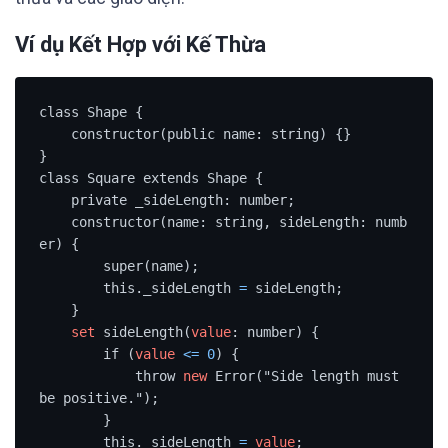
Ví dụ Kết Hợp với Kế Thừa
class Shape {

    constructor(public name: string) {}

}

class Square extends Shape {

    private _sideLength: number;

    constructor(name: string, sideLength: numb
er) {

        super(name);

        this._sideLength 
=
 sideLength;

    }

set
 sideLength(
value
: number) {

        if (
value
<=
0
) {

            throw 
new
 Error("Side length must 
be positive.");

        }

        this._sideLength 
=
value
;
