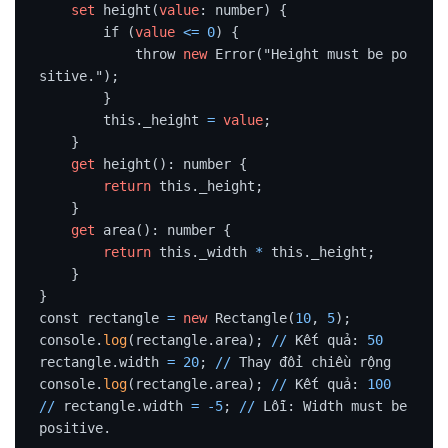
set
 height(
value
: number) {

        if (
value
<=
0
) {

            throw 
new
 Error("Height must be po
sitive.");

        }

        this._height 
=
value
;

    }

get
 height(): number {

return
 this._height;

    }

get
 area(): number {

return
 this._width 
*
 this._height;

    }

}

const rectangle 
=
new
 Rectangle(
10
, 
5
);

console.
log
(rectangle.area); 
/
/
 Kết quả: 
50
rectangle.width 
=
20
; 
/
/
 Thay đổi chiều rộng

console.
log
(rectangle.area); 
/
/
 Kết quả: 
100
/
/
 rectangle.width 
=
-5
; 
/
/
 Lỗi: Width must be 
positive.