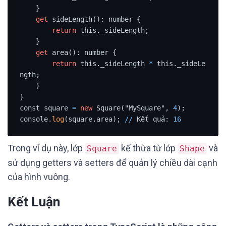
    }

get
 sideLength(): number {

return
 this._sideLength;

    }

get
 area(): number {

return
 this._sideLength 
*
 this._sideLe
ngth;

    }

}

const square 
=
new
 Square("MySquare", 
4
);

console.
log
(square.area); 
/
/
 Kết quả: 
16
Trong ví dụ này, lớp
kế thừa từ lớp
và
Square
Shape
sử dụng getters và setters để quản lý chiều dài cạnh
của hình vuông.
Kết Luận