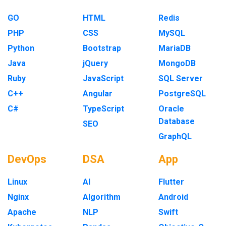
GO
HTML
Redis
PHP
CSS
MySQL
Python
Bootstrap
MariaDB
Java
jQuery
MongoDB
Ruby
JavaScript
SQL Server
C++
Angular
PostgreSQL
C#
TypeScript
Oracle
Database
SEO
GraphQL
DevOps
DSA
App
Linux
AI
Flutter
Nginx
Algorithm
Android
Apache
NLP
Swift